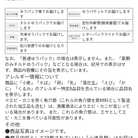
ゆうパック等でお届けしま
ゆうパケットでお届けします
す
チルドゆうパックでお届け
定形外郵便(簡易書留)でお届
します
けします
冷凍ゆうパックでお届けし
レターパックライトでお届け
ます。
します
佐川急便でのお届けとなり
ます
なお、「普通ゆうパック」の場合は表示しません。また、「夏期
のみチルドゆうパック」などとなる場合は、記号での表示はせ
ず、商品内容欄にその旨を表示しています。
アレルギー情報について
商品に「小麦」「そば」「卵」「乳」「落花生」「えび」「か
に」「くるみ」のアレルギー特定8品目を含んでいる場合に品目名
を表示します。
※エビ・カニを除く魚介類（これらの魚介類を原材料として製造
された加工品も含む）は、漁獲漁法によりエビ・カニが混じって
いる場合があります。 また、これらの魚介類は、エサとしてエ
ビ・カニを食べている可能性があります。
その他
商品写真はイメージです。
商品内容として記載されていない「小道具類」はお届け