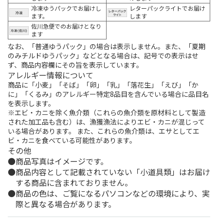
冷凍ゆうパックでお届けし
レターパックライトでお届け
ます。
します
佐川急便でのお届けとなり
ます
なお、「普通ゆうパック」の場合は表示しません。また、「夏期
のみチルドゆうパック」などとなる場合は、記号での表示はせ
ず、商品内容欄にその旨を表示しています。
アレルギー情報について
商品に「小麦」「そば」「卵」「乳」「落花生」「えび」「か
に」「くるみ」のアレルギー特定8品目を含んでいる場合に品目名
を表示します。
※エビ・カニを除く魚介類（これらの魚介類を原材料として製造
された加工品も含む）は、漁獲漁法によりエビ・カニが混じって
いる場合があります。 また、これらの魚介類は、エサとしてエ
ビ・カニを食べている可能性があります。
その他
商品写真はイメージです。
商品内容として記載されていない「小道具類」はお届け
する商品に含まれておりません。
商品の色は、ご覧になるパソコンなどの環境により、実
際と異なる場合があります。