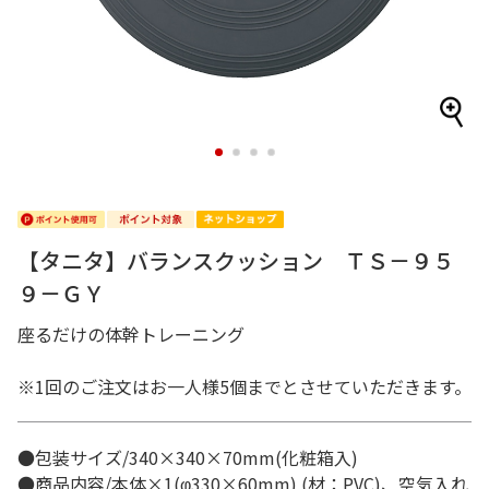
1
2
3
4
【タニタ】バランスクッション ＴＳ－９５
９－ＧＹ
座るだけの体幹トレーニング
※1回のご注文はお一人様5個までとさせていただきます。
●包装サイズ/340×340×70mm(化粧箱入)
●商品内容/本体×1(φ330×60mm) (材：PVC)、空気入れ