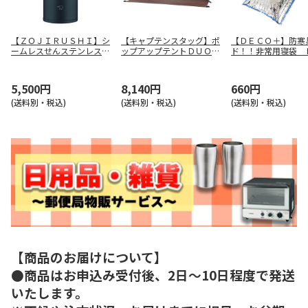
【ＺＯＪＩＲＵＳＨＩ】シ
【キャプテンスタッグ】ポ
【ＤＥＣＯ＋】防寒
ームレスせんステンレスマ
ップアップテントＤＵＯ
ド！！非常用寝袋 
グ（ブラック） ＳＵ－Ａ
ＵＡ－３３
－２
Ａ３６－ＢＡ
5,500円
8,140円
660円
(送料別・税込)
(送料別・税込)
(送料別・税込)
【商品のお届けについて】
●商品はお申込み受付後、2日～10日程度で発送
いたします。