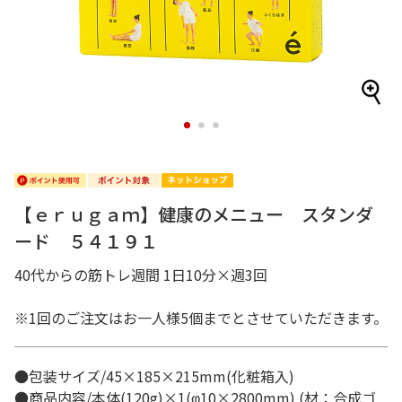
1
2
3
【ｅｒｕｇａｍ】健康のメニュー スタンダ
ード ５４１９１
40代からの筋トレ週間 1日10分×週3回
※1回のご注文はお一人様5個までとさせていただきます。
●包装サイズ/45×185×215mm(化粧箱入)
●商品内容/本体(120g)×1(φ10×2800mm) (材：合成ゴ