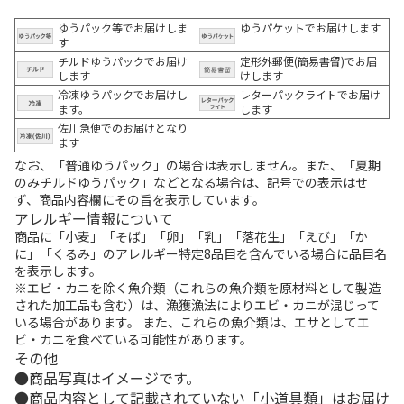
ゆうパック等でお届けしま
ゆうパケットでお届けします
す
チルドゆうパックでお届け
定形外郵便(簡易書留)でお届
します
けします
冷凍ゆうパックでお届けし
レターパックライトでお届け
ます。
します
佐川急便でのお届けとなり
ます
なお、「普通ゆうパック」の場合は表示しません。また、「夏期
のみチルドゆうパック」などとなる場合は、記号での表示はせ
ず、商品内容欄にその旨を表示しています。
アレルギー情報について
商品に「小麦」「そば」「卵」「乳」「落花生」「えび」「か
に」「くるみ」のアレルギー特定8品目を含んでいる場合に品目名
を表示します。
※エビ・カニを除く魚介類（これらの魚介類を原材料として製造
された加工品も含む）は、漁獲漁法によりエビ・カニが混じって
いる場合があります。 また、これらの魚介類は、エサとしてエ
ビ・カニを食べている可能性があります。
その他
商品写真はイメージです。
商品内容として記載されていない「小道具類」はお届け