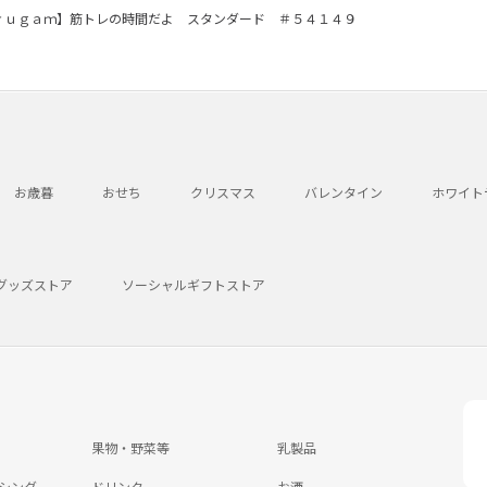
ｒｕｇａｍ】筋トレの時間だよ スタンダード ＃５４１４９
お歳暮
おせち
クリスマス
バレンタイン
ホワイト
グッズストア
ソーシャルギフトストア
果物・野菜等
乳製品
シング
ドリンク
お酒