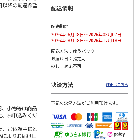
日以降の配達希望
配送情報
配送期間
ス 大
MLB ドジャース 大
ドジャース 大谷翔
MLB ドジャース 大
由伸・
谷翔平 2026 NL 3・
平 日本人最多53試
谷翔平 2026 NL 3・
2026年06月18日～2026年08月07日
日本人
…
4月投手
…
合連続出塁記念 シ
4月投手
…
2026年08月18日～2026年12月18日
ル
…
17,000円
17,000円
8,500円
配送方法
ゆうパック
(送料・税込)
(送料・税込)
(送料・税込)
お届け日
指定可
のし
対応不可
決済方法
詳細はこちら
下記の決済方法がご利用頂けます。
器、小物等は商品
上、お申込みくだ
た、ご依頼主様と
品によりお届け日