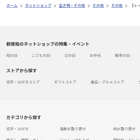
ホーム
ネットショップ
生き物・その他
その他
その他
【ｅ
郵便局のネットショップの特集・イベント
母の日
こどもの日
父の日
お中元
敬老の日
ストアから探す
切手・はがきストア
ギフトストア
食品・グルメストア
カテゴリから探す
切手・はがき
海鮮お取り寄せ
肉お取り寄せ
梅干し・惣菜・カレー
ジャム・はちみつ
調味料・ドレッ