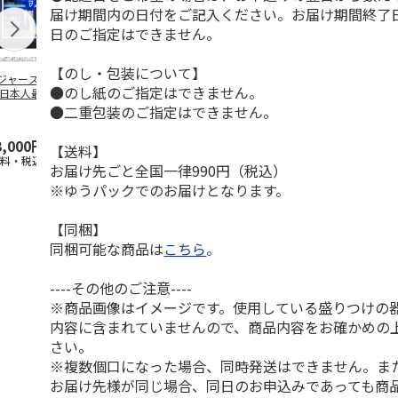
届け期間内の日付をご記入ください。お届け期間終了
日のご指定はできません。
【のし・包装について】
ジャース 大谷翔
MLB ドジャース 大
ドジャース 大谷翔
MLB ドジャー
●のし紙のご指定はできません。
 日本人最多53試
谷翔平 2026 NL 3・
平 日本人最多53試
谷翔平・山本
連続出塁記念 ダ
4月投手
…
合連続出塁記念 コ
佐々木朗希 
●二重包装のご指定はできません。
…
イ
…
3,000円
33,000円
9,900円
8,500円
【送料】
送料・税込)
(送料・税込)
(送料・税込)
(送料・税込)
お届け先ごと全国一律990円（税込）
※ゆうパックでのお届けとなります。
【同梱】
同梱可能な商品は
こちら
。
----その他のご注意----
※商品画像はイメージです。使用している盛りつけの
内容に含まれていませんので、商品内容をお確かめの
さい。
※複数個口になった場合、同時発送はできません。ま
お届け先様が同じ場合、同日のお申込みであっても商