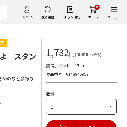
0
ログイン
注文履歴
クイック注文
カート
メニュー
1,782
円
よ スタン
(送料別・税込)
獲得ポイント： 17 pt
商品番号
6148945957
き締めなど多様な
数量
す。