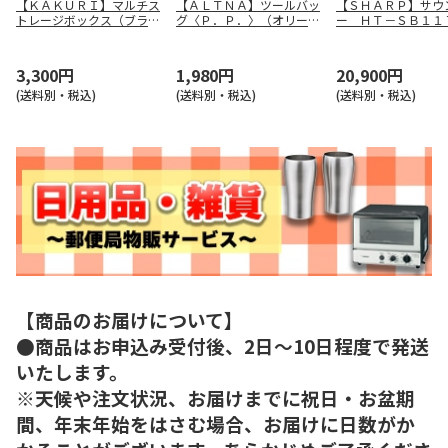
【ＫＡＫＵＲＩ】マルチス
【ＡＬＴＮＡ】ツールバッ
【ＳＨＡＲＰ】サウ
トレージボックス（ブラッ
グ〈Ｐ．Ｐ．〉（オリー
ー ＨＴ－ＳＢ１１
ク） ４６７０
ブ） Ａ７７７３－２２
3,300円
1,980円
20,900円
(送料別・税込)
(送料別・税込)
(送料別・税込)
【商品のお届けについて】
●商品はお申込み受付後、2日～10日程度で発送
いたします。
※天候や注文状況、お届けまでに祝日・お盆期
間、年末年始をはさむ場合、お届けに日数がか