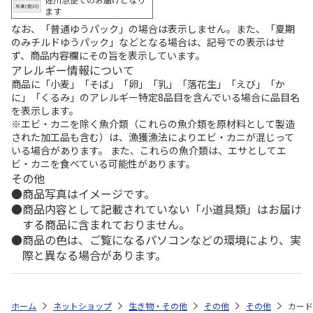
ます
なお、「普通ゆうパック」の場合は表示しません。また、「夏期
のみチルドゆうパック」などとなる場合は、記号での表示はせ
ず、商品内容欄にその旨を表示しています。
アレルギー情報について
商品に「小麦」「そば」「卵」「乳」「落花生」「えび」「か
に」「くるみ」のアレルギー特定8品目を含んでいる場合に品目名
を表示します。
※エビ・カニを除く魚介類（これらの魚介類を原材料として製造
された加工品も含む）は、漁獲漁法によりエビ・カニが混じって
いる場合があります。 また、これらの魚介類は、エサとしてエ
ビ・カニを食べている可能性があります。
その他
商品写真はイメージです。
商品内容として記載されていない「小道具類」はお届け
する商品に含まれておりません。
商品の色は、ご覧になるパソコンなどの環境により、実
際と異なる場合があります。
ホーム
ネットショップ
生き物・その他
その他
その他
カード