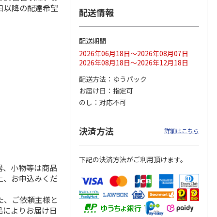
日以降の配達希望
配送情報
配送期間
ス 大
MLB ドジャース 大
ドジャース 大谷翔
MLB ドジャース 大
由伸・
谷翔平 2026 NL 3・
平 日本人最多53試
谷翔平 2026 NL 3・
2026年06月18日～2026年08月07日
日本人
…
4月投手
…
合連続出塁記念 シ
4月投手
…
2026年08月18日～2026年12月18日
ル
…
17,000円
17,000円
8,500円
配送方法
ゆうパック
(送料・税込)
(送料・税込)
(送料・税込)
お届け日
指定可
のし
対応不可
決済方法
詳細はこちら
下記の決済方法がご利用頂けます。
器、小物等は商品
上、お申込みくだ
た、ご依頼主様と
品によりお届け日