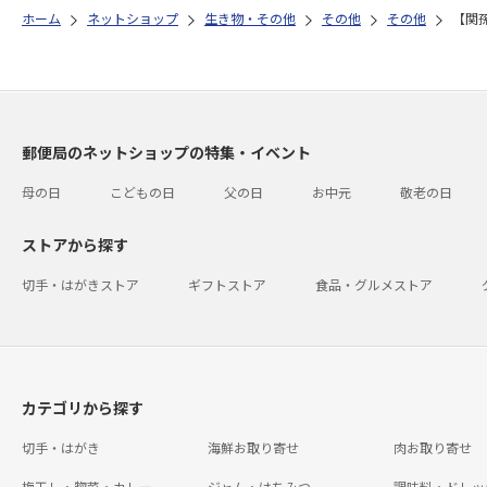
ホーム
ネットショップ
生き物・その他
その他
その他
【関
郵便局のネットショップの特集・イベント
母の日
こどもの日
父の日
お中元
敬老の日
ストアから探す
切手・はがきストア
ギフトストア
食品・グルメストア
カテゴリから探す
切手・はがき
海鮮お取り寄せ
肉お取り寄せ
梅干し・惣菜・カレー
ジャム・はちみつ
調味料・ドレッ