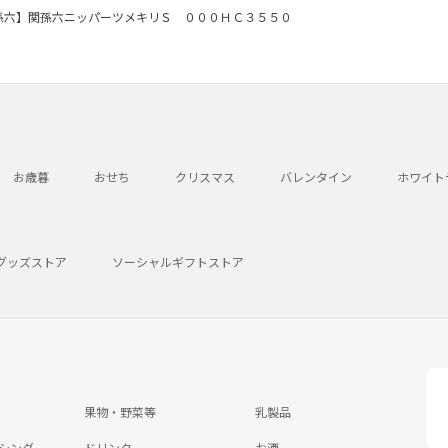
孫六】関孫六ニッパーツメキリＳ ０００ＨＣ３５５０
お歳暮
おせち
クリスマス
バレンタイン
ホワイト
グッズストア
ソーシャルギフトストア
果物・野菜等
乳製品
シング
ドリンク
お酒