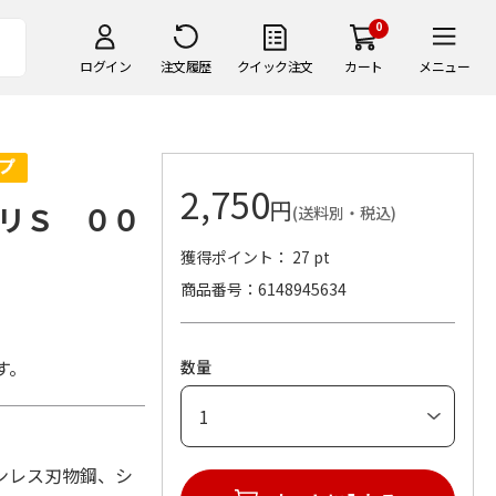
0
ログイン
注文履歴
クイック注文
カート
メニュー
2,750
円
リＳ ００
(送料別・税込)
獲得ポイント： 27 pt
商品番号
6148945634
す。
数量
ステンレス刃物鋼、シ