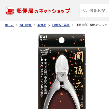
ホーム
WEB特集
非食品
日用品・雑貨
【関孫六】関孫六ニッパ