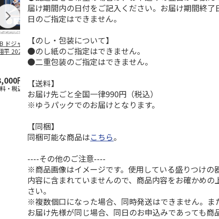
届け期間内の日付をご記入ください。お届け期間終了
日のご指定はできません。
【のし・包装について】
LB ドジャース 大
ドジャース 大谷翔
ドジャース 大谷翔
MLB ドジャー
●のし紙のご指定はできません。
平 2026 NL 3・
平 日本人最多53試
平 日本人最多53試
谷翔平・山本
月投手
…
合連続出塁記念 ダ
合連続出塁記念 コ
佐々木朗希 
●二重包装のご指定はできません。
ブ
…
イ
…
3,000円
33,000円
9,900円
8,500円
【送料】
送料・税込)
(送料・税込)
(送料・税込)
(送料・税込)
お届け先ごと全国一律990円（税込）
※ゆうパックでのお届けとなります。
【同梱】
同梱可能な商品は
こちら
。
----その他のご注意----
※商品画像はイメージです。使用している盛りつけの
内容に含まれていませんので、商品内容をお確かめの
さい。
※複数個口になった場合、同時発送はできません。ま
お届け先様が同じ場合、同日のお申込みであっても商