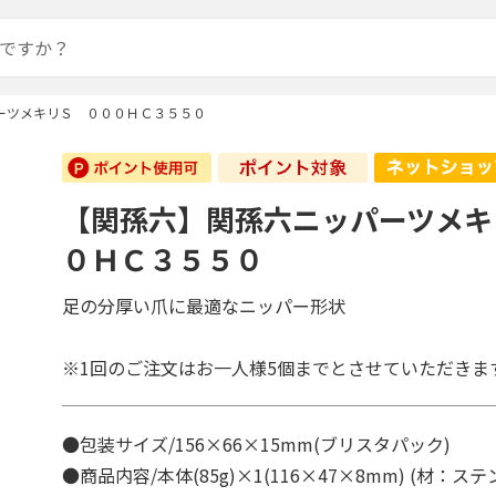
ーツメキリＳ ０００ＨＣ３５５０
【関孫六】関孫六ニッパーツメキ
０ＨＣ３５５０
足の分厚い爪に最適なニッパー形状
※1回のご注文はお一人様5個までとさせていただきま
●包装サイズ/156×66×15mm(ブリスタパック)
●商品内容/本体(85g)×1(116×47×8mm) (材：