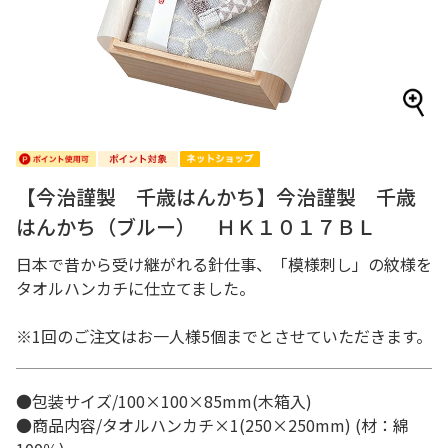
【今治謹製 千歳はんかち】今治謹製 千歳
はんかち（ブルー） ＨＫ１０１７ＢＬ
日本で昔から受け継がれる針仕事、「模様刺し」の紋様を
タオルハンカチに仕立てました。
※1回のご注文はお一人様5個までとさせていただきます。
●包装サイズ/100×100×85mm(木箱入)
●商品内容/タオルハンカチ×1(250×250mm) (材：綿