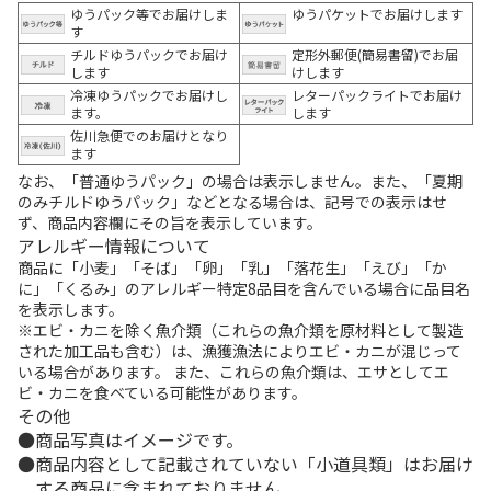
ゆうパック等でお届けしま
ゆうパケットでお届けします
す
チルドゆうパックでお届け
定形外郵便(簡易書留)でお届
します
けします
冷凍ゆうパックでお届けし
レターパックライトでお届け
ます。
します
佐川急便でのお届けとなり
ます
なお、「普通ゆうパック」の場合は表示しません。また、「夏期
のみチルドゆうパック」などとなる場合は、記号での表示はせ
ず、商品内容欄にその旨を表示しています。
アレルギー情報について
商品に「小麦」「そば」「卵」「乳」「落花生」「えび」「か
に」「くるみ」のアレルギー特定8品目を含んでいる場合に品目名
を表示します。
※エビ・カニを除く魚介類（これらの魚介類を原材料として製造
された加工品も含む）は、漁獲漁法によりエビ・カニが混じって
いる場合があります。 また、これらの魚介類は、エサとしてエ
ビ・カニを食べている可能性があります。
その他
商品写真はイメージです。
商品内容として記載されていない「小道具類」はお届け
する商品に含まれておりません。