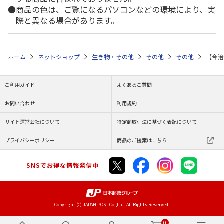
商品の色は、ご覧になるパソコンなどの環境により、実
際と異なる場合があります。
ホーム
ネットショップ
生き物・その他
その他
その他
【今治
ご利用ガイド
よくあるご質問
お問い合わせ
利用規約
サイト運営会社について
特定商取引法に基づく表記について
プライバシーポリシー
商品のご提案はこちら
SNSでお得な情報発信中
Copyright (C) JAPAN POST Co.,Ltd. All Rights Reserved.
0