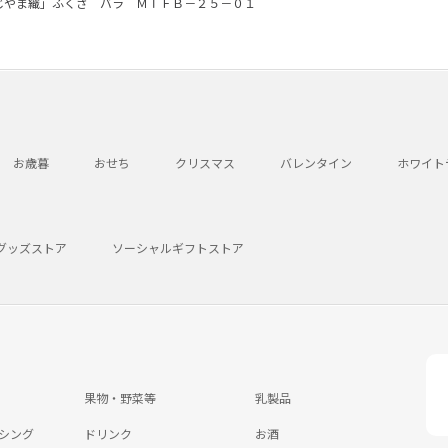
じやま織」ふくさ バラ ＭＴＦＢ－２５－０１
お歳暮
おせち
クリスマス
バレンタイン
ホワイト
グッズストア
ソーシャルギフトストア
果物・野菜等
乳製品
シング
ドリンク
お酒