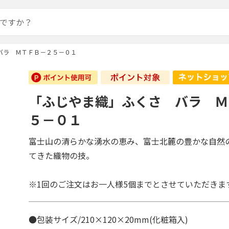
バラ ＭＴＦＢ－２５－０１
「ふじやま織」ふくさ バラ Ｍ
５－０１
富士山の清らかな湧水の恵み、富士北麓の豊かな自然
てきた織物の技。
※1回のご注文はお一人様5個までとさせていただきま
●包装サイズ/210×120×20mm(化粧箱入)