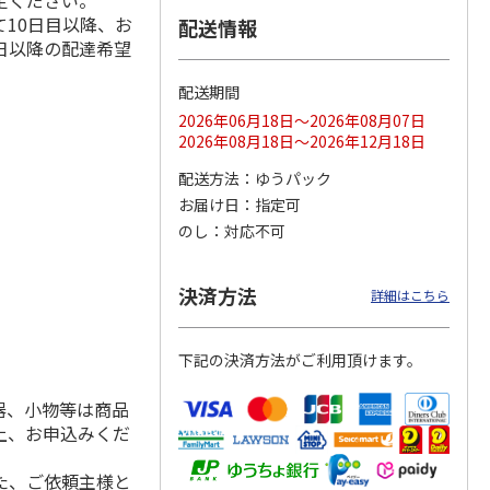
定ください。
10日目以降、お
配送情報
日以降の配達希望
配送期間
ス 大
MLB ドジャース 大
ドジャース 大谷翔
MLB ドジャース 大
由伸・
谷翔平 2026 NL 3・
平 日本人最多53試
谷翔平 2026 NL 3・
2026年06月18日～2026年08月07日
日本人
…
4月投手
…
合連続出塁記念 シ
4月投手
…
2026年08月18日～2026年12月18日
ル
…
17,000円
17,000円
8,500円
配送方法
ゆうパック
(送料・税込)
(送料・税込)
(送料・税込)
お届け日
指定可
のし
対応不可
決済方法
詳細はこちら
下記の決済方法がご利用頂けます。
器、小物等は商品
上、お申込みくだ
た、ご依頼主様と