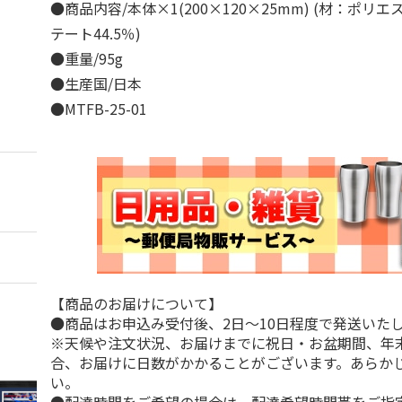
●商品内容/本体×1(200×120×25mm) (材：ポリエ
テート44.5％)
●重量/95g
●生産国/日本
●MTFB-25-01
【商品のお届けについて】
●商品はお申込み受付後、2日～10日程度で発送いた
※天候や注文状況、お届けまでに祝日・お盆期間、年
合、お届けに日数がかかることがございます。あらか
い。