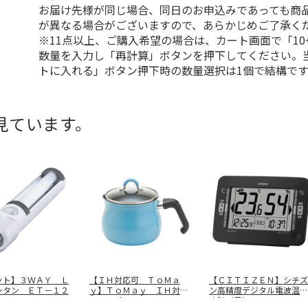
お届け先様が同じ場合、同日のお申込みであっても商
が異なる場合がございますので、あらかじめご了承く
※11点以上、ご購入希望の場合は、カート画面で「10
数量を入力し「再計算」ボタンを押下してください。
トに入れる」ボタン押下時の数量選択は1個で結構です
見ています。
ット】３ＷＡＹ Ｌ
【ＩＨ対応可 ＴｏＭａ
【ＣＩＴＩＺＥＮ】シチズ
ンタン ＥＴ－１２
ｙ】ＴｏＭａｙ ＩＨ対応
ン高精度デジタル電波温湿
マルチポット
…
度計（黒）
…