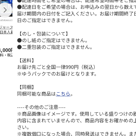
●配達時間をご希望の場合は、配達希望時間帯をご指
●配達日をご希望の場合は、お申込みの翌日から数えて
届け期間内の日付をご記入ください。お届け期間終了
日のご指定はできません。
ジャース 大谷翔
MLB ドジャース 大
ドジャース 大谷翔
MLB ドジャー
 日本人最多53試
谷翔平 2026 NL 3・
平 日本人最多53試
谷翔平・山本
【のし・包装について】
連続出塁記念 ダ
4月投手
…
合連続出塁記念 コ
佐々木朗希 
●のし紙のご指定はできません。
…
イ
…
●二重包装のご指定はできません。
3,000円
33,000円
9,900円
8,500円
送料・税込)
(送料・税込)
(送料・税込)
(送料・税込)
【送料】
お届け先ごと全国一律990円（税込）
※ゆうパックでのお届けとなります。
【同梱】
同梱可能な商品は
こちら
。
----その他のご注意----
※商品画像はイメージです。使用している盛りつけの
内容に含まれていませんので、商品内容をお確かめの
さい。
※複数個口になった場合、同時発送はできません。ま