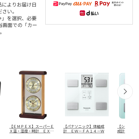
品によりお届け日
ださい。
+」を選択、必要
当画面での「カー
。
【ＥＭＰＥＸ】スーパーＥ
【パナソニック】体組成
【シチズン
Ｘ温・湿度・時計 ＥＸ－
計 ＥＷ－ＦＡ１４－Ｗ
成計 ＨＭ
７４２