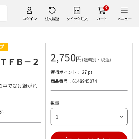
0
ログイン
注文履歴
クイック注文
カート
メニュー
2,750
円
ＴＦＢ－２
(送料別・税込)
獲得ポイント： 27 pt
商品番号
6148945074
の中で受け継がれ
数量
す。