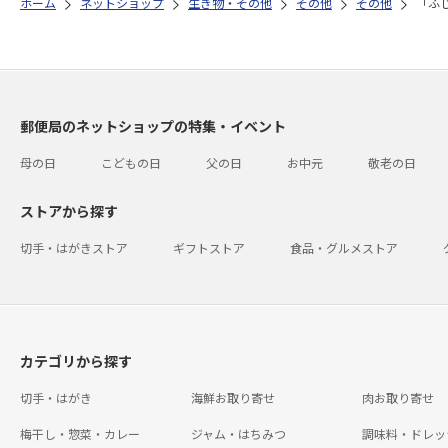
ホーム
ネットショップ
生き物・その他
その他
その他
「ふ
郵便局のネットショップの特集・イベント
母の日
こどもの日
父の日
お中元
敬老の日
ストアから探す
切手・はがきストア
ギフトストア
食品・グルメストア
カテゴリから探す
切手・はがき
海鮮お取り寄せ
肉お取り寄せ
梅干し・惣菜・カレー
ジャム・はちみつ
調味料・ドレッ