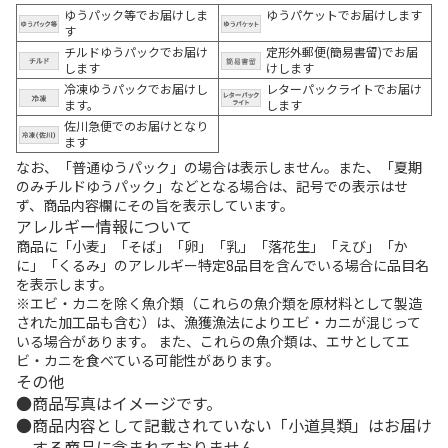
ゆうパック等でお届けしま
ゆうパケットでお届けします
す
チルドゆうパックでお届け
定形外郵便(簡易書留)でお届
します
けします
冷凍ゆうパックでお届けし
レターパックライトでお届け
ます。
します
佐川急便でのお届けとなり
ます
なお、「普通ゆうパック」の場合は表示しません。また、「夏期
のみチルドゆうパック」などとなる場合は、記号での表示はせ
ず、商品内容欄にその旨を表示しています。
アレルギー情報について
商品に「小麦」「そば」「卵」「乳」「落花生」「えび」「か
に」「くるみ」のアレルギー特定8品目を含んでいる場合に品目名
を表示します。
※エビ・カニを除く魚介類（これらの魚介類を原材料として製造
された加工品も含む）は、漁獲漁法によりエビ・カニが混じって
いる場合があります。 また、これらの魚介類は、エサとしてエ
ビ・カニを食べている可能性があります。
その他
商品写真はイメージです。
商品内容として記載されていない「小道具類」はお届け
する商品に含まれておりません。