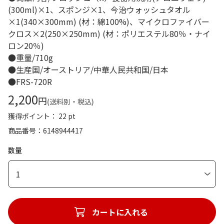
(300ml)×1、スポンジ×1、今治ウォッシュタオル
×1(340×300mm) (材：綿100%)、マイクロファイバー
クロス×2(250×250mm) (材：ポリエステル80％・ナイ
ロン20％)
●重量/710g
●生産国/オーストリア/中華人民共和国/日本
●FRS-720R
2,200
円
(送料別・税込)
獲得ポイント： 22 pt
商品番号
6148944417
数量
1
カートに入れる