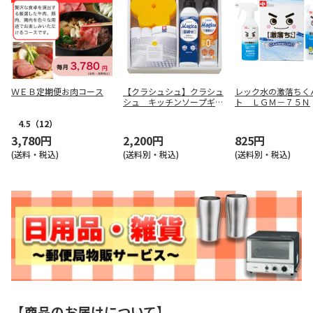
ＷＥＢ定期便お肉コース
【クラシュシュ】クラシュ
レック水の激落ちく
シュ キッチンソープギフ
ト ＬＧＭ－７５Ｎ
ト ＭＡＧ－２０６Ｃ
4.5
（12）
3,780円
2,200円
825円
(送料・税込)
(送料別・税込)
(送料別・税込)
【商品のお届けについて】