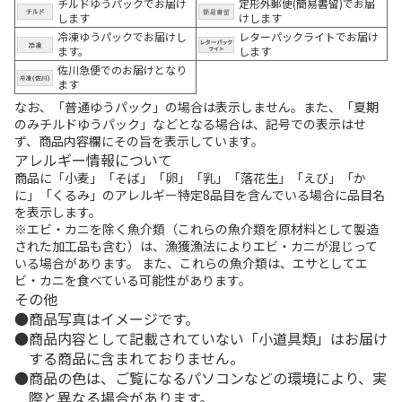
チルドゆうパックでお届け
定形外郵便(簡易書留)でお届
します
けします
冷凍ゆうパックでお届けし
レターパックライトでお届け
ます。
します
佐川急便でのお届けとなり
ます
なお、「普通ゆうパック」の場合は表示しません。また、「夏期
のみチルドゆうパック」などとなる場合は、記号での表示はせ
ず、商品内容欄にその旨を表示しています。
アレルギー情報について
商品に「小麦」「そば」「卵」「乳」「落花生」「えび」「か
に」「くるみ」のアレルギー特定8品目を含んでいる場合に品目名
を表示します。
※エビ・カニを除く魚介類（これらの魚介類を原材料として製造
された加工品も含む）は、漁獲漁法によりエビ・カニが混じって
いる場合があります。 また、これらの魚介類は、エサとしてエ
ビ・カニを食べている可能性があります。
その他
商品写真はイメージです。
商品内容として記載されていない「小道具類」はお届け
する商品に含まれておりません。
商品の色は、ご覧になるパソコンなどの環境により、実
際と異なる場合があります。