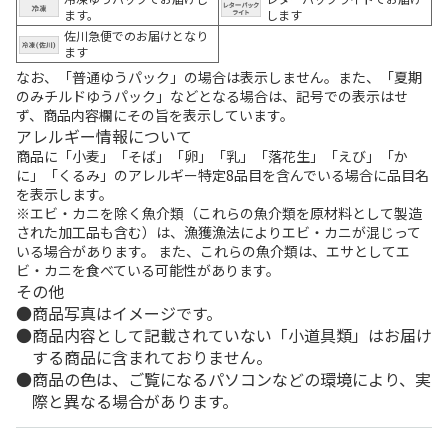
ます。
します
佐川急便でのお届けとなり
ます
なお、「普通ゆうパック」の場合は表示しません。また、「夏期
のみチルドゆうパック」などとなる場合は、記号での表示はせ
ず、商品内容欄にその旨を表示しています。
アレルギー情報について
商品に「小麦」「そば」「卵」「乳」「落花生」「えび」「か
に」「くるみ」のアレルギー特定8品目を含んでいる場合に品目名
を表示します。
※エビ・カニを除く魚介類（これらの魚介類を原材料として製造
された加工品も含む）は、漁獲漁法によりエビ・カニが混じって
いる場合があります。 また、これらの魚介類は、エサとしてエ
ビ・カニを食べている可能性があります。
その他
商品写真はイメージです。
商品内容として記載されていない「小道具類」はお届け
する商品に含まれておりません。
商品の色は、ご覧になるパソコンなどの環境により、実
際と異なる場合があります。