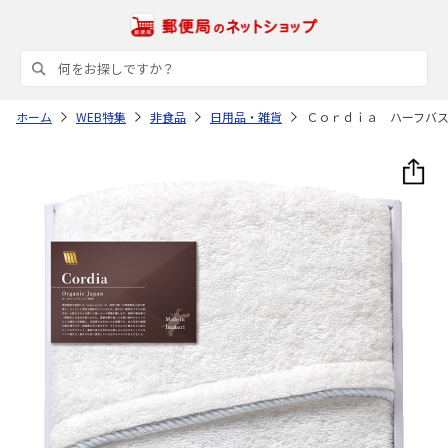
ホーム
WEB特集
非食品
日用品・雑貨
Ｃｏｒｄｉａ ハーフバ