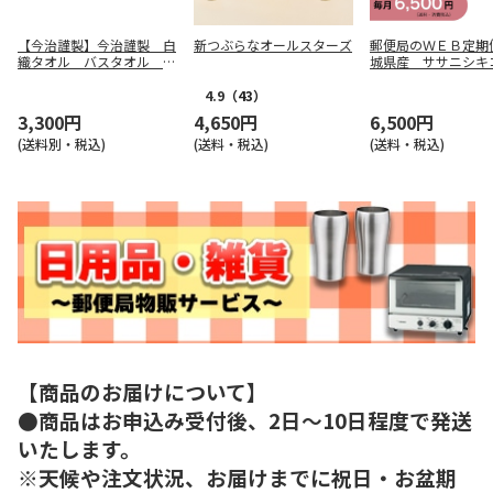
【今治謹製】今治謹製 白
新つぶらなオールスターズ
郵便局のＷＥＢ定期
織タオル バスタオル Ｓ
城県産 ササニシキ
Ｒ２３０３０
4.9
（43）
3,300円
4,650円
6,500円
(送料別・税込)
(送料・税込)
(送料・税込)
【商品のお届けについて】
●商品はお申込み受付後、2日～10日程度で発送
いたします。
※天候や注文状況、お届けまでに祝日・お盆期