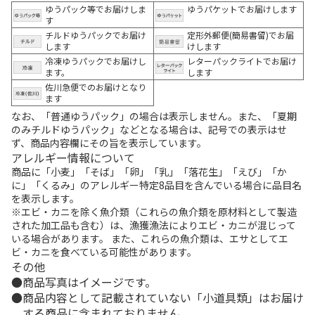
ゆうパック等でお届けしま
ゆうパケットでお届けします
す
チルドゆうパックでお届け
定形外郵便(簡易書留)でお届
します
けします
冷凍ゆうパックでお届けし
レターパックライトでお届け
ます。
します
佐川急便でのお届けとなり
ます
なお、「普通ゆうパック」の場合は表示しません。また、「夏期
のみチルドゆうパック」などとなる場合は、記号での表示はせ
ず、商品内容欄にその旨を表示しています。
アレルギー情報について
商品に「小麦」「そば」「卵」「乳」「落花生」「えび」「か
に」「くるみ」のアレルギー特定8品目を含んでいる場合に品目名
を表示します。
※エビ・カニを除く魚介類（これらの魚介類を原材料として製造
された加工品も含む）は、漁獲漁法によりエビ・カニが混じって
いる場合があります。 また、これらの魚介類は、エサとしてエ
ビ・カニを食べている可能性があります。
その他
商品写真はイメージです。
商品内容として記載されていない「小道具類」はお届け
する商品に含まれておりません。