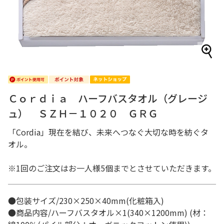
Ｃｏｒｄｉａ ハーフバスタオル（グレージ
ュ） ＳＺＨ－１０２０ ＧＲＧ
「Cordia」現在を結び、未来へつなぐ大切な時を紡ぐタ
オル。
※1回のご注文はお一人様5個までとさせていただきます。
●包装サイズ/230×250×40mm(化粧箱入)
●商品内容/ハーフバスタオル×1(340×1200mm) (材：