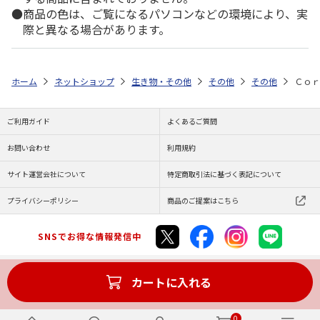
商品の色は、ご覧になるパソコンなどの環境により、実
際と異なる場合があります。
ホーム
ネットショップ
生き物・その他
その他
その他
Ｃｏｒ
ご利用ガイド
よくあるご質問
お問い合わせ
利用規約
サイト運営会社について
特定商取引法に基づく表記について
プライバシーポリシー
商品のご提案はこちら
SNSでお得な情報発信中
カートに入れる
Copyright (C) JAPAN POST Co.,Ltd. All Rights Reserved.
0