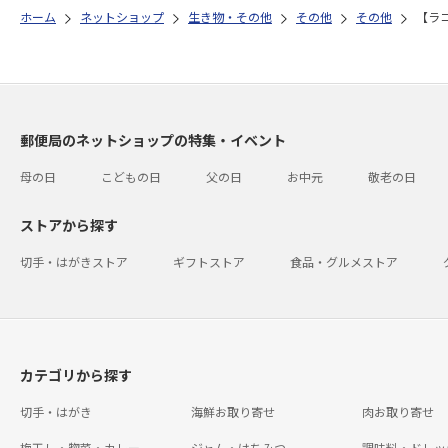
ホーム
ネットショップ
生き物・その他
その他
その他
【ラ
郵便局のネットショップの特集・イベント
母の日
こどもの日
父の日
お中元
敬老の日
ストアから探す
切手・はがきストア
ギフトストア
食品・グルメストア
カテゴリから探す
切手・はがき
海鮮お取り寄せ
肉お取り寄せ
梅干し・惣菜・カレー
ジャム・はちみつ
調味料・ドレッ