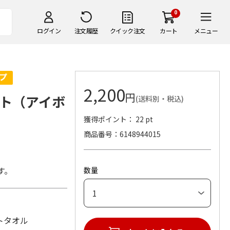
0
ログイン
注文履歴
クイック注文
カート
メニュー
2,200
円
ト（アイボ
(送料別・税込)
獲得ポイント： 22 pt
商品番号
6148944015
す。
数量
ストタオル