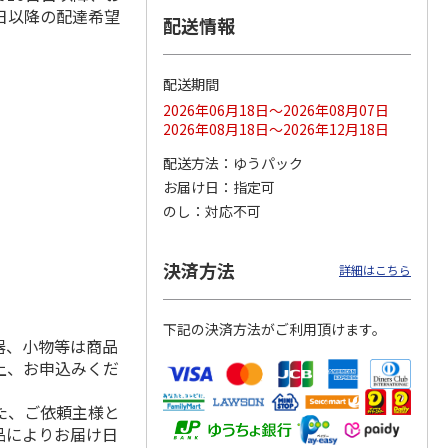
日以降の配達希望
配送情報
配送期間
ス 大
MLB ドジャース 大
ドジャース 大谷翔
MLB ドジャース 大
由伸・
谷翔平 2026 NL 3・
平 日本人最多53試
谷翔平 2026 NL 3・
2026年06月18日～2026年08月07日
日本人
…
4月投手
…
合連続出塁記念 シ
4月投手
…
2026年08月18日～2026年12月18日
ル
…
17,000円
17,000円
8,500円
配送方法
ゆうパック
(送料・税込)
(送料・税込)
(送料・税込)
お届け日
指定可
のし
対応不可
決済方法
詳細はこちら
下記の決済方法がご利用頂けます。
器、小物等は商品
上、お申込みくだ
た、ご依頼主様と
品によりお届け日