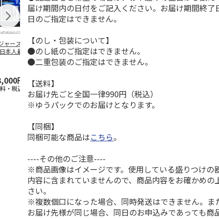
届け期間内の日付をご記入ください。お届け期間終了
日のご指定はできません。
【のし・包装について】
ジャース 大谷翔
MLB ドジャース 大
ドジャース 大谷翔
MLB ドジャー
●のし紙のご指定はできません。
 日本人最多53試
谷翔平 2026 NL 3・
平 日本人最多53試
谷翔平・山本
連続出塁記念 ダ
4月投手
…
合連続出塁記念 コ
佐々木朗希 
●二重包装のご指定はできません。
…
イ
…
3,000円
33,000円
9,900円
8,500円
【送料】
送料・税込)
(送料・税込)
(送料・税込)
(送料・税込)
お届け先ごと全国一律990円（税込）
※ゆうパックでのお届けとなります。
【同梱】
同梱可能な商品は
こちら
。
----その他のご注意----
※商品画像はイメージです。使用している盛りつけの
内容に含まれていませんので、商品内容をお確かめの
さい。
※複数個口になった場合、同時発送はできません。ま
お届け先様が同じ場合、同日のお申込みであっても商