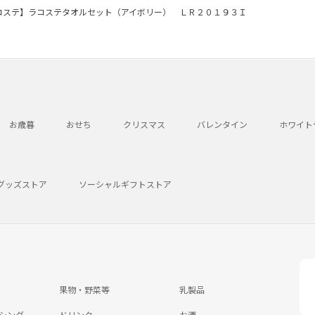
コステ】ラコステタオルセット（アイボリー） ＬＲ２０１９３Ｉ
お歳暮
おせち
クリスマス
バレンタイン
ホワイト
グッズストア
ソーシャルギフトストア
果物・野菜等
乳製品
シング
ドリンク
お酒