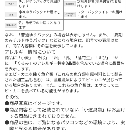
チルドゆうパックでお届け
定形外郵便(簡易書留)でお届
します
けします
冷凍ゆうパックでお届けし
レターパックライトでお届け
ます。
します
佐川急便でのお届けとなり
ます
なお、「普通ゆうパック」の場合は表示しません。また、「夏期
のみチルドゆうパック」などとなる場合は、記号での表示はせ
ず、商品内容欄にその旨を表示しています。
アレルギー情報について
商品に「小麦」「そば」「卵」「乳」「落花生」「えび」「か
に」「くるみ」のアレルギー特定8品目を含んでいる場合に品目名
を表示します。
※エビ・カニを除く魚介類（これらの魚介類を原材料として製造
された加工品も含む）は、漁獲漁法によりエビ・カニが混じって
いる場合があります。 また、これらの魚介類は、エサとしてエ
ビ・カニを食べている可能性があります。
その他
商品写真はイメージです。
商品内容として記載されていない「小道具類」はお届け
する商品に含まれておりません。
商品の色は、ご覧になるパソコンなどの環境により、実
際と異なる場合があります。