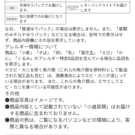
冷凍ゆうパックでお届けし
レターパックライトでお届け
ます。
します
佐川急便でのお届けとなり
ます
なお、「普通ゆうパック」の場合は表示しません。また、「夏期
のみチルドゆうパック」などとなる場合は、記号での表示はせ
ず、商品内容欄にその旨を表示しています。
アレルギー情報について
商品に「小麦」「そば」「卵」「乳」「落花生」「えび」「か
に」「くるみ」のアレルギー特定8品目を含んでいる場合に品目名
を表示します。
※エビ・カニを除く魚介類（これらの魚介類を原材料として製造
された加工品も含む）は、漁獲漁法によりエビ・カニが混じって
いる場合があります。 また、これらの魚介類は、エサとしてエ
ビ・カニを食べている可能性があります。
その他
商品写真はイメージです。
商品内容として記載されていない「小道具類」はお届け
する商品に含まれておりません。
商品の色は、ご覧になるパソコンなどの環境により、実
際と異なる場合があります。