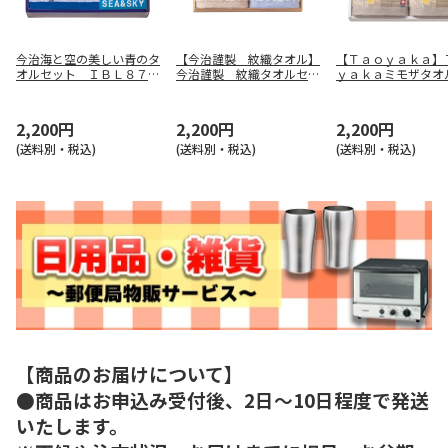
今治海と空の美しい青のタ
【今治謹製 紋織タオル】
【Ｔａｏｙａｋａ】
オルセット ＩＢＬ８７２
今治謹製 紋織タオルセッ
ｙａｋａミモザタオ
００
ト ＩＭ７７２０ＢＬ
ト ＴＡＯ－２１Ｙ
2,200円
2,200円
2,200円
(送料別・税込)
(送料別・税込)
(送料別・税込)
【商品のお届けについて】
●商品はお申込み受付後、2日～10日程度で発送
いたします。