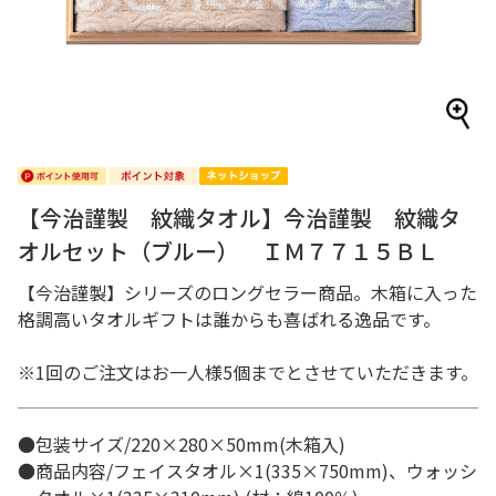
【今治謹製 紋織タオル】今治謹製 紋織タ
オルセット（ブルー） ＩＭ７７１５ＢＬ
【今治謹製】シリーズのロングセラー商品。木箱に入った
格調高いタオルギフトは誰からも喜ばれる逸品です。
※1回のご注文はお一人様5個までとさせていただきます。
●包装サイズ/220×280×50mm(木箱入)
●商品内容/フェイスタオル×1(335×750mm)、ウォッシ