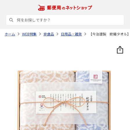
ホーム
WEB特集
非食品
日用品・雑貨
【今治謹製 紋織タオル