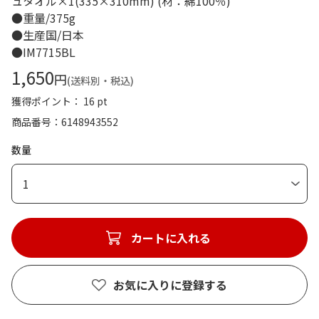
ュタオル×1(335×310mm) (材：綿100％)
●重量/375g
●生産国/日本
●IM7715BL
1,650
円
(送料別・税込)
獲得ポイント： 16 pt
商品番号
6148943552
数量
1
カートに入れる
お気に入りに登録する