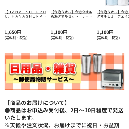
【ＨＡＮＡ ＳＨＩＰＰＯ
【今治タオル】今治タオル
【今治タオル】今治
Ｕ】ＨＡＮＡＳＨＩＰＰＯ
蒼海タオルセット Ｊ－４
タオルＩＩ フェイ
Ｕタオルセット ＹＡＷ－
３１０
（ブルー） ＴＱＳ
１５０７
３２１２Ｂ
1,650円
1,100円
1,100円
(送料別・税込)
(送料別・税込)
(送料別・税込)
【商品のお届けについて】
●商品はお申込み受付後、2日～10日程度で発送
いたします。
※天候や注文状況、お届けまでに祝日・お盆期