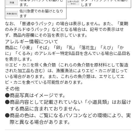
ます。
します
佐川急便でのお届けとなり
ます
なお、「普通ゆうパック」の場合は表示しません。また、「夏期
のみチルドゆうパック」などとなる場合は、記号での表示はせ
ず、商品内容欄にその旨を表示しています。
アレルギー情報について
商品に「小麦」「そば」「卵」「乳」「落花生」「えび」「か
に」「くるみ」のアレルギー特定8品目を含んでいる場合に品目名
を表示します。
※エビ・カニを除く魚介類（これらの魚介類を原材料として製造
された加工品も含む）は、漁獲漁法によりエビ・カニが混じって
いる場合があります。 また、これらの魚介類は、エサとしてエ
ビ・カニを食べている可能性があります。
その他
商品写真はイメージです。
商品内容として記載されていない「小道具類」はお届け
する商品に含まれておりません。
商品の色は、ご覧になるパソコンなどの環境により、実
際と異なる場合があります。