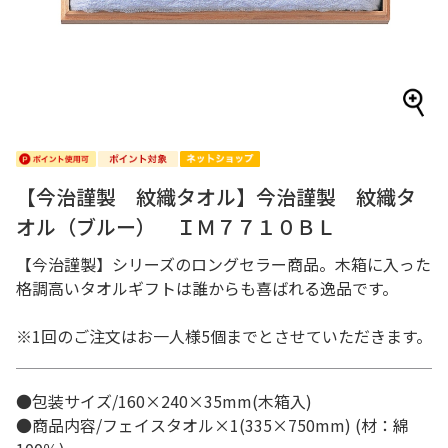
【今治謹製 紋織タオル】今治謹製 紋織タ
オル（ブルー） ＩＭ７７１０ＢＬ
【今治謹製】シリーズのロングセラー商品。木箱に入った
格調高いタオルギフトは誰からも喜ばれる逸品です。
※1回のご注文はお一人様5個までとさせていただきます。
●包装サイズ/160×240×35mm(木箱入)
●商品内容/フェイスタオル×1(335×750mm) (材：綿