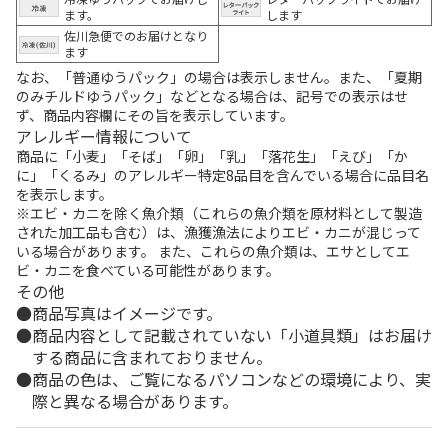
ます。
します
佐川急便でのお届けとなり
ます
なお、「普通ゆうパック」の場合は表示しません。また、「夏期
のみチルドゆうパック」などとなる場合は、記号での表示はせ
ず、商品内容欄にその旨を表示しています。
アレルギー情報について
商品に「小麦」「そば」「卵」「乳」「落花生」「えび」「か
に」「くるみ」のアレルギー特定8品目を含んでいる場合に品目名
を表示します。
※エビ・カニを除く魚介類（これらの魚介類を原材料として製造
された加工品も含む）は、漁獲漁法によりエビ・カニが混じって
いる場合があります。 また、これらの魚介類は、エサとしてエ
ビ・カニを食べている可能性があります。
その他
商品写真はイメージです。
商品内容として記載されていない「小道具類」はお届け
する商品に含まれておりません。
商品の色は、ご覧になるパソコンなどの環境により、実
際と異なる場合があります。