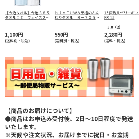
【今治タオル】今治３６５
ｂｉｏＦＵＷＡ至極のふん
15個熟果ゼリーギフ
タオルＩＩ フェイス２Ｐ
わりタオル Ｂ－７０５０
KR-15
（ブルー） ＴＱＳ１００
０
３２１２Ｂ
5.0
（2）
1,100円
550円
2,280円
(送料別・税込)
(送料別・税込)
(送料・税込)
【商品のお届けについて】
●商品はお申込み受付後、2日～10日程度で発送
いたします。
※天候や注文状況、お届けまでに祝日・お盆期