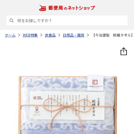
ホーム
WEB特集
非食品
日用品・雑貨
【今治謹製 紋織タオル