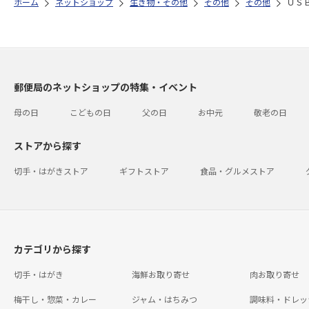
ホーム
ネットショップ
生き物・その他
その他
その他
ＵＳ
郵便局のネットショップの特集・イベント
母の日
こどもの日
父の日
お中元
敬老の日
ストアから探す
切手・はがきストア
ギフトストア
食品・グルメストア
カテゴリから探す
切手・はがき
海鮮お取り寄せ
肉お取り寄せ
梅干し・惣菜・カレー
ジャム・はちみつ
調味料・ドレッ