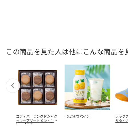
この商品を見た人は他にこんな商品を
ゴディバ ラングドシャク
つぶらなパイン
ソックス
ッキーアソートメント１８
ルタイガ
枚入【弔事
…