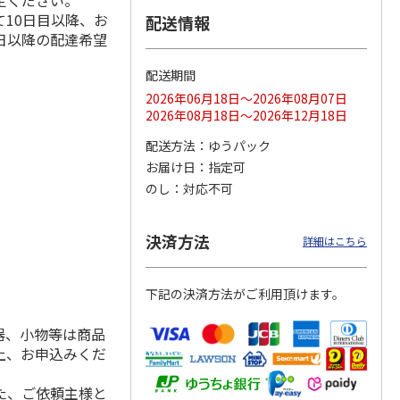
定ください。
10日目以降、お
配送情報
日以降の配達希望
配送期間
ス 大
MLB ドジャース 大
ドジャース 大谷翔
MLB ドジャース 大
由伸・
谷翔平 2026 NL 3・
平 日本人最多53試
谷翔平 2026 NL 3・
2026年06月18日～2026年08月07日
日本人
…
4月投手
…
合連続出塁記念 シ
4月投手
…
2026年08月18日～2026年12月18日
ル
…
17,000円
17,000円
8,500円
配送方法
ゆうパック
(送料・税込)
(送料・税込)
(送料・税込)
お届け日
指定可
のし
対応不可
決済方法
詳細はこちら
下記の決済方法がご利用頂けます。
器、小物等は商品
上、お申込みくだ
た、ご依頼主様と