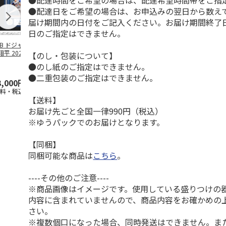
●配達時間をご希望の場合は、配達希望時間帯をご指
●配達日をご希望の場合は、お申込みの翌日から数えて
届け期間内の日付をご記入ください。お届け期間終了
日のご指定はできません。
LB ドジャース 大
ドジャース 大谷翔
ドジャース 大谷翔
MLB ドジャー
平 2026 NL 3・
平 日本人最多53試
平 日本人最多53試
谷翔平・山本
【のし・包装について】
月投手
…
合連続出塁記念 ダ
合連続出塁記念 コ
佐々木朗希 
●のし紙のご指定はできません。
ブ
…
イ
…
●二重包装のご指定はできません。
3,000円
33,000円
9,900円
8,500円
送料・税込)
(送料・税込)
(送料・税込)
(送料・税込)
【送料】
お届け先ごと全国一律990円（税込）
※ゆうパックでのお届けとなります。
【同梱】
同梱可能な商品は
こちら
。
----その他のご注意----
※商品画像はイメージです。使用している盛りつけの
内容に含まれていませんので、商品内容をお確かめの
さい。
※複数個口になった場合、同時発送はできません。ま