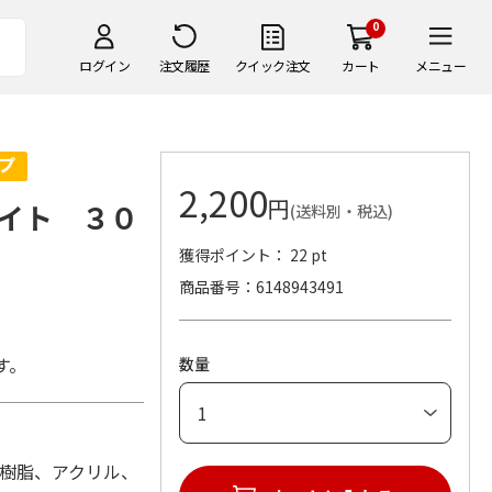
0
ログイン
注文履歴
クイック注文
カート
メニュー
2,200
円
イト ３０
(送料別・税込)
獲得ポイント： 22 pt
商品番号
6148943491
す。
数量
ABS樹脂、アクリル、