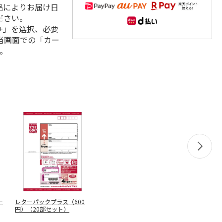
品によりお届け日
ださい。
+」を選択、必要
当画面での「カー
。
ー
レターパックプラス（600
円）（20部セット）