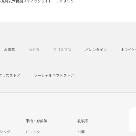
Ｂ充電式木目調スティックライト ３０９５５
お歳暮
おせち
クリスマス
バレンタイン
ホワイト
グッズストア
ソーシャルギフトストア
果物・野菜等
乳製品
シング
ドリンク
お酒