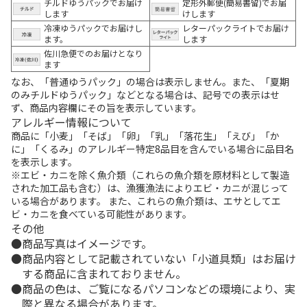
チルドゆうパックでお届け
定形外郵便(簡易書留)でお届
します
けします
冷凍ゆうパックでお届けし
レターパックライトでお届け
ます。
します
佐川急便でのお届けとなり
ます
なお、「普通ゆうパック」の場合は表示しません。また、「夏期
のみチルドゆうパック」などとなる場合は、記号での表示はせ
ず、商品内容欄にその旨を表示しています。
アレルギー情報について
商品に「小麦」「そば」「卵」「乳」「落花生」「えび」「か
に」「くるみ」のアレルギー特定8品目を含んでいる場合に品目名
を表示します。
※エビ・カニを除く魚介類（これらの魚介類を原材料として製造
された加工品も含む）は、漁獲漁法によりエビ・カニが混じって
いる場合があります。 また、これらの魚介類は、エサとしてエ
ビ・カニを食べている可能性があります。
その他
商品写真はイメージです。
商品内容として記載されていない「小道具類」はお届け
する商品に含まれておりません。
商品の色は、ご覧になるパソコンなどの環境により、実
際と異なる場合があります。