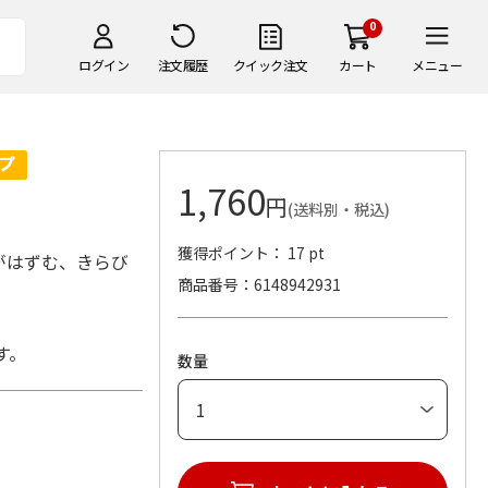
0
ログイン
注文履歴
クイック注文
カート
メニュー
1,760
円
(送料別・税込)
獲得ポイント： 17 pt
がはずむ、きらび
商品番号
6148942931
す。
数量
器)