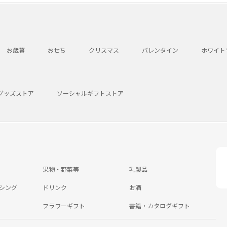
お歳暮
おせち
クリスマス
バレンタイン
ホワイト
グッズストア
ソーシャルギフトストア
果物・野菜等
乳製品
シング
ドリンク
お酒
フラワーギフト
書籍・カタログギフト