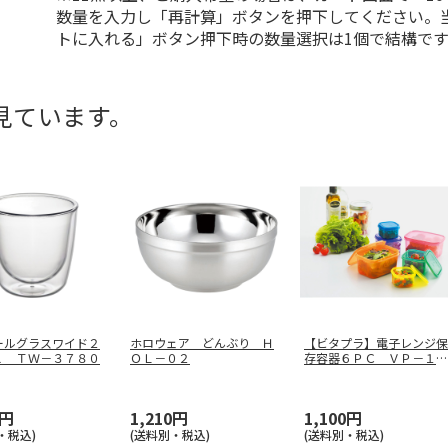
数量を入力し「再計算」ボタンを押下してください。
トに入れる」ボタン押下時の数量選択は1個で結構です
見ています。
ールグラスワイド２
ホロウェア どんぶり Ｈ
【ビタプラ】電子レンジ保
ｌ ＴＷ－３７８０
ＯＬ－０２
存容器６ＰＣ ＶＰ－１０
２
0円
1,210円
1,100円
・税込)
(送料別・税込)
(送料別・税込)