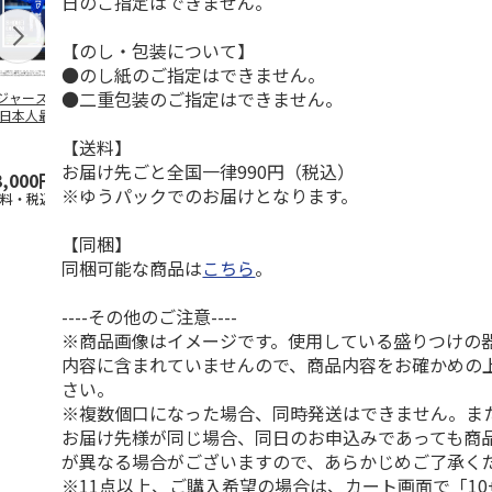
日のご指定はできません。
【のし・包装について】
●のし紙のご指定はできません。
●二重包装のご指定はできません。
ジャース 大谷翔
MLB ドジャース 大
ドジャース 大谷翔
MLB ドジャー
 日本人最多53試
谷翔平 2026 NL 3・
平 日本人最多53試
谷翔平・山本
連続出塁記念 ダ
4月投手
…
合連続出塁記念 コ
佐々木朗希 
【送料】
…
イ
…
お届け先ごと全国一律990円（税込）
3,000円
33,000円
9,900円
8,500円
※ゆうパックでのお届けとなります。
送料・税込)
(送料・税込)
(送料・税込)
(送料・税込)
【同梱】
同梱可能な商品は
こちら
。
----その他のご注意----
※商品画像はイメージです。使用している盛りつけの
内容に含まれていませんので、商品内容をお確かめの
さい。
※複数個口になった場合、同時発送はできません。ま
お届け先様が同じ場合、同日のお申込みであっても商
が異なる場合がございますので、あらかじめご了承く
※11点以上、ご購入希望の場合は、カート画面で「10