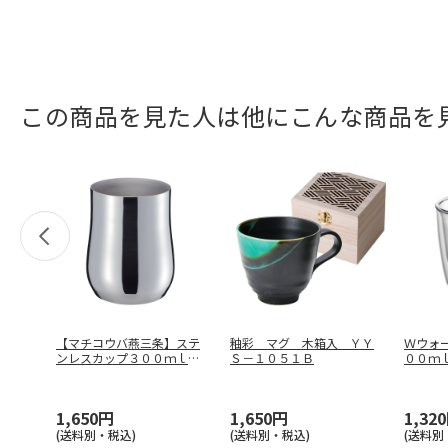
この商品を見た人は他にこんな商品を
【マチコウバ燕三条】ステ
釉彩 マグ 木箱入 ＹＹ
Ｗウォ
ンレスカップ３００ｍｌ
Ｓ－１０５１Ｂ
００ｍ
ＭＥ－７２
…
1,650円
1,650円
1,32
(送料別・税込)
(送料別・税込)
(送料別