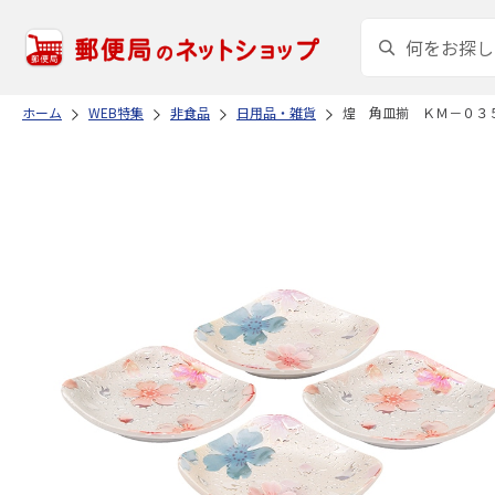
ホーム
WEB特集
非食品
日用品・雑貨
煌 角皿揃 ＫＭ－０３