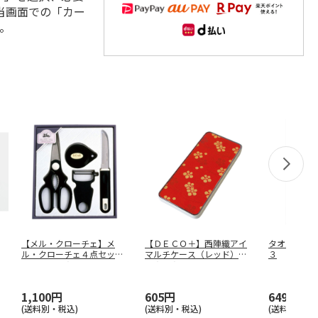
当画面での「カー
。
【メル・クローチェ】メ
【ＤＥＣＯ＋】西陣織アイ
タオル＆グ
ル・クローチェ４点セッ
マルチケース（レッド）
３
ト ＭＣ－Ａ
ＬＡＬＡ－
…
1,100円
605円
649円
(送料別・税込)
(送料別・税込)
(送料別・税込