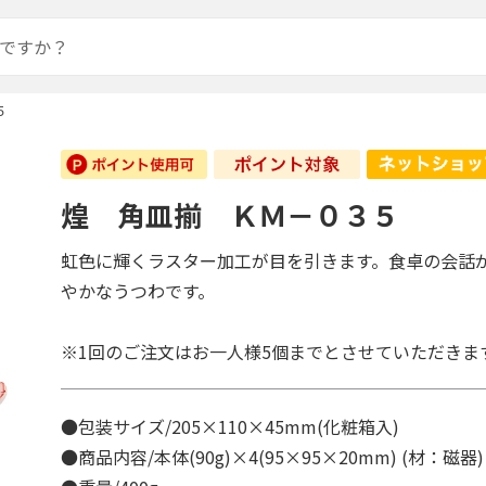
５
煌 角皿揃 ＫＭ－０３５
虹色に輝くラスター加工が目を引きます。食卓の会話
やかなうつわです。
※1回のご注文はお一人様5個までとさせていただきま
●包装サイズ/205×110×45mm(化粧箱入)
●商品内容/本体(90g)×4(95×95×20mm) (材：磁