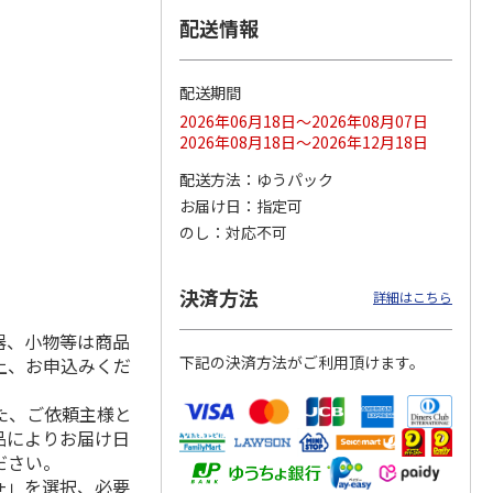
配送情報
配送期間
ス 大
MLB ドジャース 大
ドジャース 大谷翔
MLB ドジャース 大
由伸・
谷翔平 2026 NL 3・
平 日本人最多53試
谷翔平 2026 NL 3・
2026年06月18日～2026年08月07日
日本人
…
4月投手
…
合連続出塁記念 シ
4月投手
…
2026年08月18日～2026年12月18日
ル
…
17,000円
17,000円
8,500円
配送方法
ゆうパック
(送料・税込)
(送料・税込)
(送料・税込)
お届け日
指定可
のし
対応不可
決済方法
詳細はこちら
器、小物等は商品
下記の決済方法がご利用頂けます。
上、お申込みくだ
た、ご依頼主様と
品によりお届け日
ださい。
+」を選択、必要