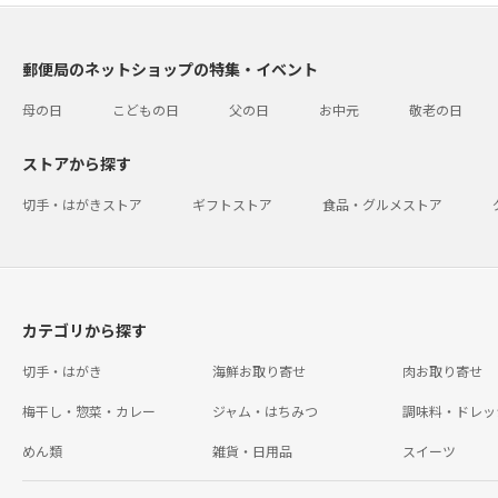
郵便局のネットショップの特集・イベント
母の日
こどもの日
父の日
お中元
敬老の日
ストアから探す
切手・はがきストア
ギフトストア
食品・グルメストア
カテゴリから探す
切手・はがき
海鮮お取り寄せ
肉お取り寄せ
梅干し・惣菜・カレー
ジャム・はちみつ
調味料・ドレッ
めん類
雑貨・日用品
スイーツ