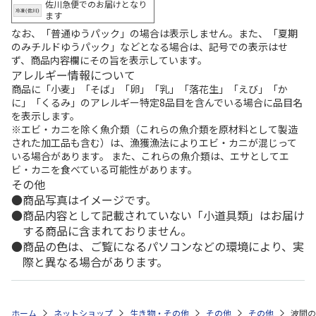
佐川急便でのお届けとなり
ます
なお、「普通ゆうパック」の場合は表示しません。また、「夏期
のみチルドゆうパック」などとなる場合は、記号での表示はせ
ず、商品内容欄にその旨を表示しています。
アレルギー情報について
商品に「小麦」「そば」「卵」「乳」「落花生」「えび」「か
に」「くるみ」のアレルギー特定8品目を含んでいる場合に品目名
を表示します。
※エビ・カニを除く魚介類（これらの魚介類を原材料として製造
された加工品も含む）は、漁獲漁法によりエビ・カニが混じって
いる場合があります。 また、これらの魚介類は、エサとしてエ
ビ・カニを食べている可能性があります。
その他
商品写真はイメージです。
商品内容として記載されていない「小道具類」はお届け
する商品に含まれておりません。
商品の色は、ご覧になるパソコンなどの環境により、実
際と異なる場合があります。
ホーム
ネットショップ
生き物・その他
その他
その他
波間の