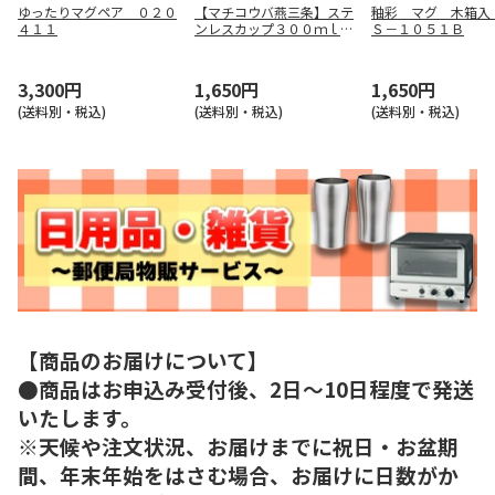
ゆったりマグペア ０２０
【マチコウバ燕三条】ステ
釉彩 マグ 木箱入
４１１
ンレスカップ３００ｍｌ
Ｓ－１０５１Ｂ
ＭＥ－７２４１
3,300円
1,650円
1,650円
(送料別・税込)
(送料別・税込)
(送料別・税込)
【商品のお届けについて】
●商品はお申込み受付後、2日～10日程度で発送
いたします。
※天候や注文状況、お届けまでに祝日・お盆期
間、年末年始をはさむ場合、お届けに日数がか