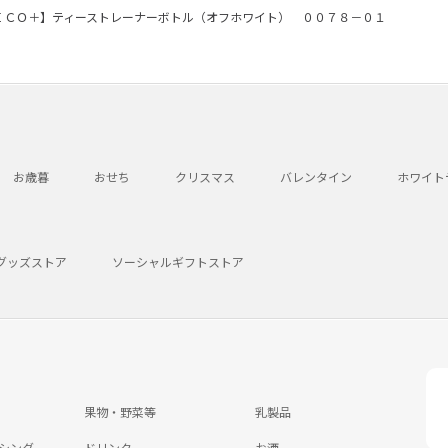
ＥＣＯ＋】ティーストレーナーボトル（オフホワイト） ００７８－０１
お歳暮
おせち
クリスマス
バレンタイン
ホワイト
グッズストア
ソーシャルギフトストア
果物・野菜等
乳製品
シング
ドリンク
お酒