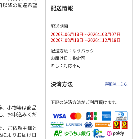
日以降の配達希望
配送情報
配送期間
ス 大
MLB ドジャース 大
ドジャース 大谷翔
MLB ドジャース 大
由伸・
谷翔平 2026 NL 3・
平 日本人最多53試
谷翔平 2026 NL 3・
2026年06月18日～2026年08月07日
日本人
…
4月投手
…
合連続出塁記念 シ
4月投手
…
2026年08月18日～2026年12月18日
ル
…
17,000円
17,000円
8,500円
配送方法
ゆうパック
(送料・税込)
(送料・税込)
(送料・税込)
お届け日
指定可
のし
対応不可
決済方法
詳細はこちら
下記の決済方法がご利用頂けます。
器、小物等は商品
上、お申込みくだ
た、ご依頼主様と
品によりお届け日