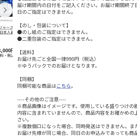
届け期間内の日付をご記入ください。お届け期間終了
日のご指定はできません。
【のし・包装について】
ジャース 大谷翔
MLB ドジャース 大
ドジャース 大谷翔
MLB ドジャー
●のし紙のご指定はできません。
 日本人最多53試
谷翔平 2026 NL 3・
平 日本人最多53試
谷翔平・山本
連続出塁記念 ダ
4月投手
…
合連続出塁記念 コ
佐々木朗希 
●二重包装のご指定はできません。
…
イ
…
3,000円
33,000円
9,900円
8,500円
【送料】
送料・税込)
(送料・税込)
(送料・税込)
(送料・税込)
お届け先ごと全国一律990円（税込）
※ゆうパックでのお届けとなります。
【同梱】
同梱可能な商品は
こちら
。
----その他のご注意----
※商品画像はイメージです。使用している盛りつけの
内容に含まれていませんので、商品内容をお確かめの
さい。
※複数個口になった場合、同時発送はできません。ま
お届け先様が同じ場合、同日のお申込みであっても商