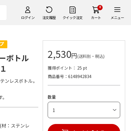
0
ログイン
注文履歴
クイック注文
カート
メニュー
2,530
円
ーボトル
(送料別・税込)
１
獲得ポイント： 25 pt
商品番号
6148942834
ステンレスボトル。
す。
数量
m) (材：ステンレ