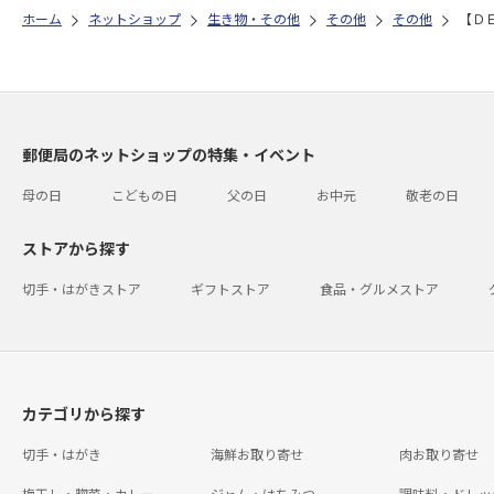
ホーム
ネットショップ
生き物・その他
その他
その他
【Ｄ
郵便局のネットショップの特集・イベント
母の日
こどもの日
父の日
お中元
敬老の日
ストアから探す
切手・はがきストア
ギフトストア
食品・グルメストア
カテゴリから探す
切手・はがき
海鮮お取り寄せ
肉お取り寄せ
梅干し・惣菜・カレー
ジャム・はちみつ
調味料・ドレッ