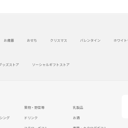
お歳暮
おせち
クリスマス
バレンタイン
ホワイト
グッズストア
ソーシャルギフトストア
果物・野菜等
乳製品
シング
ドリンク
お酒
フラワーギフト
書籍・カタログギフト