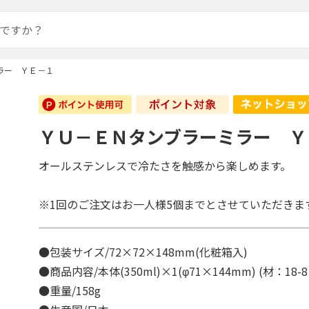
ラー ＹＥ－１
ＹＵ－ＥＮタンブラーミラー Ｙ
オールステンレスで冷たさを触感から楽しめます。
※1回のご注文はお一人様5個までとさせていただきま
●包装サイズ/72×72×148mm(化粧箱入)
●商品内容/本体(350ml)×1(φ71×144mm) (材：1
●重量/158g