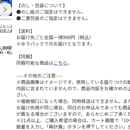
【のし・包装について】
●のし紙のご指定はできません。
●二重包装のご指定はできません。
ジャース 大谷翔
MLB ドジャース 大
ドジャース 大谷翔
MLB ドジャー
【送料】
 日本人最多53試
谷翔平 2026 NL 3・
平 日本人最多53試
谷翔平・山本
連続出塁記念 ダ
4月投手
…
合連続出塁記念 コ
佐々木朗希 
お届け先ごと全国一律990円（税込）
…
イ
…
※ゆうパックでのお届けとなります。
3,000円
33,000円
9,900円
8,500円
送料・税込)
(送料・税込)
(送料・税込)
(送料・税込)
【同梱】
同梱可能な商品は
こちら
。
----その他のご注意----
※商品画像はイメージです。使用している盛りつけの
内容に含まれていませんので、商品内容をお確かめの
さい。
※複数個口になった場合、同時発送はできません。ま
お届け先様が同じ場合、同日のお申込みであっても商
が異なる場合がございますので、あらかじめご了承く
※11点以上、ご購入希望の場合は、カート画面で「10
数量を入力し「再計算」ボタンを押下してください。