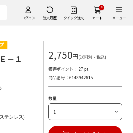
0
ログイン
注文履歴
クイック注文
カート
メニュー
2,750
円
Ｅ－１
(送料別・税込)
獲得ポイント： 27 pt
商品番号
6148942615
す。
数量
8-8ステンレス)