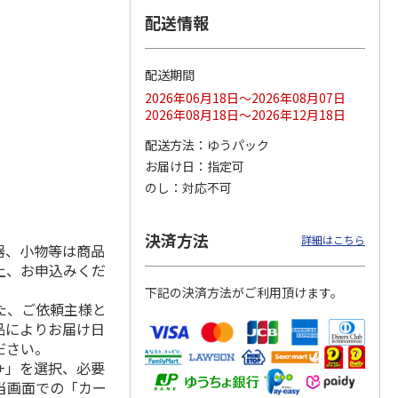
配送情報
配送期間
ス 大
MLB ドジャース 大
ドジャース 大谷翔
MLB ドジャース 大
由伸・
谷翔平 2026 NL 3・
平 日本人最多53試
谷翔平 2026 NL 3・
2026年06月18日～2026年08月07日
日本人
…
4月投手
…
合連続出塁記念 シ
4月投手
…
2026年08月18日～2026年12月18日
ル
…
17,000円
17,000円
8,500円
配送方法
ゆうパック
(送料・税込)
(送料・税込)
(送料・税込)
お届け日
指定可
のし
対応不可
決済方法
詳細はこちら
器、小物等は商品
上、お申込みくだ
下記の決済方法がご利用頂けます。
た、ご依頼主様と
品によりお届け日
ださい。
+」を選択、必要
当画面での「カー