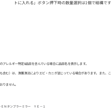
トに入れる」ボタン押下時の数量選択は1個で結構です
のアレルギー特定8品目を含んでいる場合に品目名を表示します。
も含む）は、漁獲漁法によりエビ・カニが混じっている場合があります。また、こ
おりません。
－ＥＮタンブラーミラー ＹＥ－１