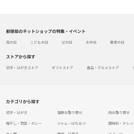
郵便局のネットショップの特集・イベント
母の日
こどもの日
父の日
お中元
敬老の日
ストアから探す
切手・はがきストア
ギフトストア
食品・グルメストア
カテゴリから探す
切手・はがき
海鮮お取り寄せ
肉お取り寄せ
梅干し・惣菜・カレー
ジャム・はちみつ
調味料・ドレッ
めん類
雑貨・日用品
スイーツ