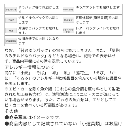
ゆうパック等でお届けしま
ゆうパケットでお届けします
す
チルドゆうパックでお届け
定形外郵便(簡易書留)でお届
します
けします
冷凍ゆうパックでお届けし
レターパックライトでお届け
ます。
します
佐川急便でのお届けとなり
ます
なお、「普通ゆうパック」の場合は表示しません。また、「夏期
のみチルドゆうパック」などとなる場合は、記号での表示はせ
ず、商品内容欄にその旨を表示しています。
アレルギー情報について
商品に「小麦」「そば」「卵」「乳」「落花生」「えび」「か
に」「くるみ」のアレルギー特定8品目を含んでいる場合に品目名
を表示します。
※エビ・カニを除く魚介類（これらの魚介類を原材料として製造
された加工品も含む）は、漁獲漁法によりエビ・カニが混じって
いる場合があります。 また、これらの魚介類は、エサとしてエ
ビ・カニを食べている可能性があります。
その他
商品写真はイメージです。
商品内容として記載されていない「小道具類」はお届け