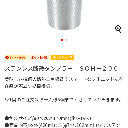
1
2
ステンレス断熱タンブラー ＳＯＨ－２００
美味しさ持続の断熱二重構造！スマートなシルエットに存
在感が際立つ槌目模様。
※1回のご注文はお一人様5個までとさせていただきます。
●包装サイズ/80×80×170mm(化粧箱入)
●商品内容/本体(420ml)×1(φ74×162mm) (材：ステン