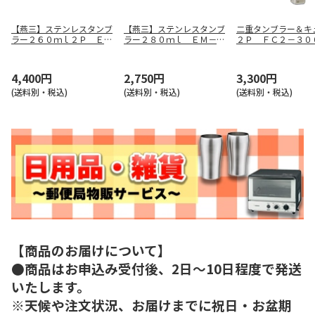
【燕三】ステンレスタンブ
【燕三】ステンレスタンブ
二重タンブラー＆キ
ラー２６０ｍｌ２Ｐ ＥＭ
ラー２８０ｍｌ ＥＭ－０
２Ｐ ＦＣ２－３０
－０９０
９１
4,400円
2,750円
3,300円
(送料別・税込)
(送料別・税込)
(送料別・税込)
【商品のお届けについて】
●商品はお申込み受付後、2日～10日程度で発送
いたします。
※天候や注文状況、お届けまでに祝日・お盆期