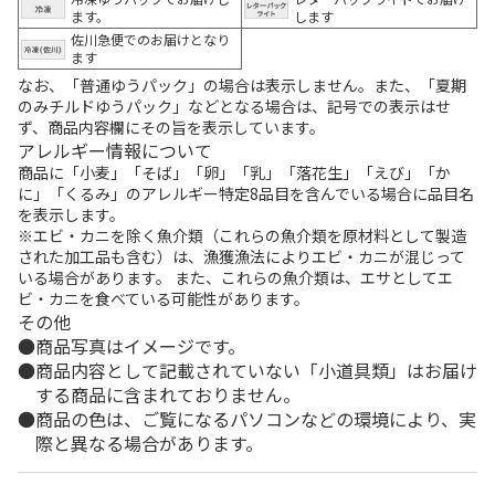
ます。
します
佐川急便でのお届けとなり
ます
なお、「普通ゆうパック」の場合は表示しません。また、「夏期
のみチルドゆうパック」などとなる場合は、記号での表示はせ
ず、商品内容欄にその旨を表示しています。
アレルギー情報について
商品に「小麦」「そば」「卵」「乳」「落花生」「えび」「か
に」「くるみ」のアレルギー特定8品目を含んでいる場合に品目名
を表示します。
※エビ・カニを除く魚介類（これらの魚介類を原材料として製造
された加工品も含む）は、漁獲漁法によりエビ・カニが混じって
いる場合があります。 また、これらの魚介類は、エサとしてエ
ビ・カニを食べている可能性があります。
その他
商品写真はイメージです。
商品内容として記載されていない「小道具類」はお届け
する商品に含まれておりません。
商品の色は、ご覧になるパソコンなどの環境により、実
際と異なる場合があります。