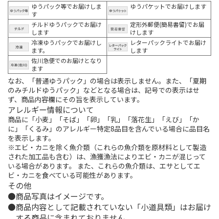
ゆうパック等でお届けしま
ゆうパケットでお届けします
す
チルドゆうパックでお届け
定形外郵便(簡易書留)でお届
します
けします
冷凍ゆうパックでお届けし
レターパックライトでお届け
ます。
します
佐川急便でのお届けとなり
ます
なお、「普通ゆうパック」の場合は表示しません。また、「夏期
のみチルドゆうパック」などとなる場合は、記号での表示はせ
ず、商品内容欄にその旨を表示しています。
アレルギー情報について
商品に「小麦」「そば」「卵」「乳」「落花生」「えび」「か
に」「くるみ」のアレルギー特定8品目を含んでいる場合に品目名
を表示します。
※エビ・カニを除く魚介類（これらの魚介類を原材料として製造
された加工品も含む）は、漁獲漁法によりエビ・カニが混じって
いる場合があります。 また、これらの魚介類は、エサとしてエ
ビ・カニを食べている可能性があります。
その他
商品写真はイメージです。
商品内容として記載されていない「小道具類」はお届け
する商品に含まれておりません。