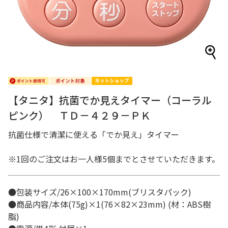
【タニタ】抗菌でか見えタイマー（コーラル
ピンク） ＴＤ－４２９－ＰＫ
抗菌仕様で清潔に使える「でか見え」タイマー
※1回のご注文はお一人様5個までとさせていただきます。
●包装サイズ/26×100×170mm(ブリスタパック)
●商品内容/本体(75g)×1(76×82×23mm) (材：ABS樹
脂)