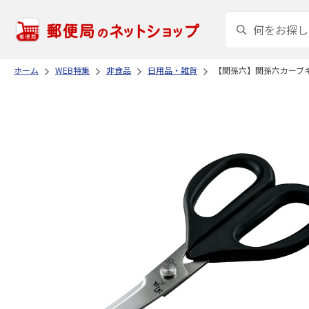
ホーム
WEB特集
非食品
日用品・雑貨
【関孫六】関孫六カーブ