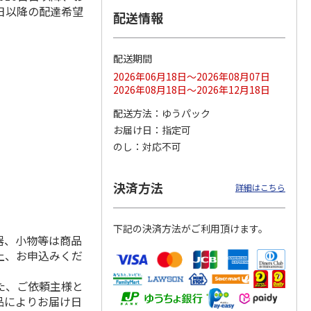
日以降の配達希望
配送情報
配送期間
ス 大
MLB ドジャース 大
ドジャース 大谷翔
MLB ドジャース 大
由伸・
谷翔平 2026 NL 3・
平 日本人最多53試
谷翔平 2026 NL 3・
2026年06月18日～2026年08月07日
日本人
…
4月投手
…
合連続出塁記念 シ
4月投手
…
2026年08月18日～2026年12月18日
ル
…
17,000円
17,000円
8,500円
配送方法
ゆうパック
(送料・税込)
(送料・税込)
(送料・税込)
お届け日
指定可
のし
対応不可
決済方法
詳細はこちら
下記の決済方法がご利用頂けます。
器、小物等は商品
上、お申込みくだ
た、ご依頼主様と
品によりお届け日