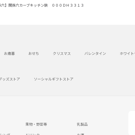
孫六】関孫六カーブキッチン鋏 ０００ＤＨ３３１３
お歳暮
おせち
クリスマス
バレンタイン
ホワイト
グッズストア
ソーシャルギフトストア
果物・野菜等
乳製品
シング
ドリンク
お酒