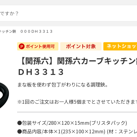
キッチン鋏 ０００ＤＨ３３１３
【関孫六】関孫六カーブキッチン
ＤＨ３３１３
まな板を使わず包丁がわりになる調理鋏。
※1回のご注文はお一人様5個までとさせていただきま
●包装サイズ/280×120×15mm(ブリスタパック)
●商品内容/本体×1(235×100×12mm) (材：ステ