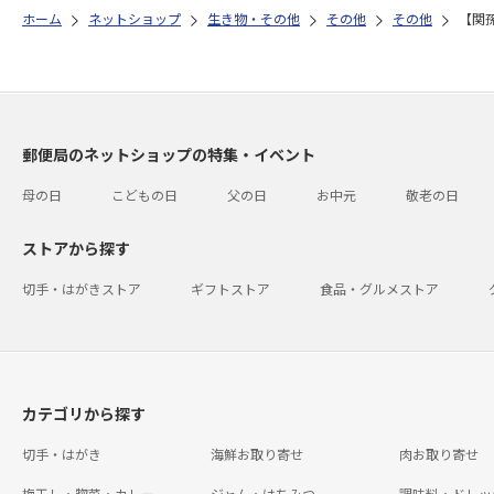
ホーム
ネットショップ
生き物・その他
その他
その他
【関
郵便局のネットショップの特集・イベント
母の日
こどもの日
父の日
お中元
敬老の日
ストアから探す
切手・はがきストア
ギフトストア
食品・グルメストア
カテゴリから探す
切手・はがき
海鮮お取り寄せ
肉お取り寄せ
梅干し・惣菜・カレー
ジャム・はちみつ
調味料・ドレッ