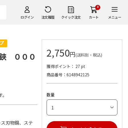
0
ログイン
注文履歴
クイック注文
カート
メニュー
2,750
円
鋏 ０００
(送料別・税込)
獲得ポイント： 27 pt
商品番号
6148942125
す。
数量
ンレス刃物鋼、ステ