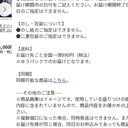
届け期間内の日付をご記入ください。お届け期間終了
日のご指定はできません。
【のし・包装について】
LB ドジャース 大
ドジャース 大谷翔
ドジャース 大谷翔
MLB ドジャー
●のし紙のご指定はできません。
平 2026 NL 3・
平 日本人最多53試
平 日本人最多53試
谷翔平・山本
月投手
…
合連続出塁記念 ダ
合連続出塁記念 コ
佐々木朗希 
●二重包装のご指定はできません。
ブ
…
イ
…
3,000円
33,000円
9,900円
8,500円
【送料】
送料・税込)
(送料・税込)
(送料・税込)
(送料・税込)
お届け先ごと全国一律990円（税込）
※ゆうパックでのお届けとなります。
【同梱】
同梱可能な商品は
こちら
。
----その他のご注意----
※商品画像はイメージです。使用している盛りつけの
内容に含まれていませんので、商品内容をお確かめの
さい。
※複数個口になった場合、同時発送はできません。ま
お届け先様が同じ場合、同日のお申込みであっても商