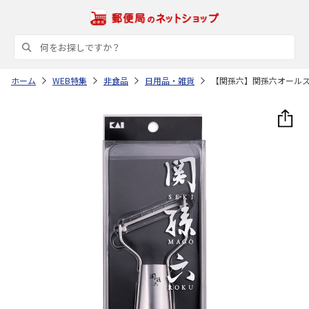
ホーム
WEB特集
非食品
日用品・雑貨
【関孫六】関孫六オール