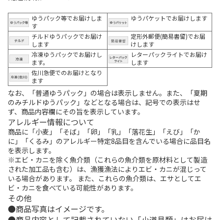
ゆうパック等でお届けしま
ゆうパケットでお届けします
す
チルドゆうパックでお届け
定形外郵便(簡易書留)でお届
します
けします
冷凍ゆうパックでお届けし
レターパックライトでお届け
ます。
します
佐川急便でのお届けとなり
ます
なお、「普通ゆうパック」の場合は表示しません。また、「夏期
のみチルドゆうパック」などとなる場合は、記号での表示はせ
ず、商品内容欄にその旨を表示しています。
アレルギー情報について
商品に「小麦」「そば」「卵」「乳」「落花生」「えび」「か
に」「くるみ」のアレルギー特定8品目を含んでいる場合に品目名
を表示します。
※エビ・カニを除く魚介類（これらの魚介類を原材料として製造
された加工品も含む）は、漁獲漁法によりエビ・カニが混じって
いる場合があります。 また、これらの魚介類は、エサとしてエ
ビ・カニを食べている可能性があります。
その他
商品写真はイメージです。
商品内容として記載されていない「小道具類」はお届け