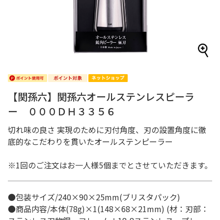
【関孫六】関孫六オールステンレスピーラ
ー ０００ＤＨ３３５６
切れ味の良さ 実現のために刃付角度、刃の設置角度に徹
底的なこだわりを貫いたオールステンピーラー
※1回のご注文はお一人様5個までとさせていただきます。
●包装サイズ/240×90×25mm(ブリスタパック)
●商品内容/本体(78g)×1(148×68×21mm) (材：刃部：