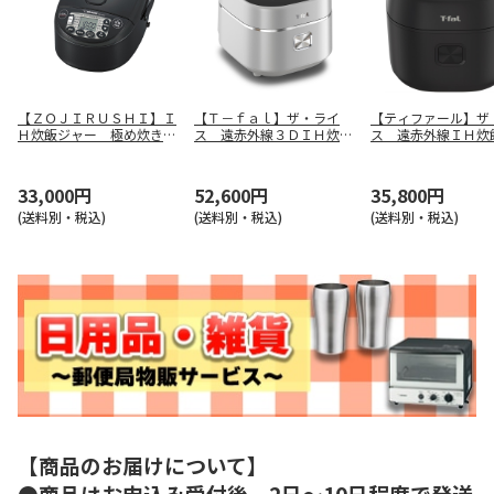
【ＺＯＪＩＲＵＳＨＩ】Ｉ
【Ｔ－ｆａｌ】ザ・ライ
【ティファール】ザ
Ｈ炊飯ジャー 極め炊き
ス 遠赤外線３ＤＩＨ炊飯
ス 遠赤外線ＩＨ
ＮＷ－ＶＫ１０－ＢＡ
器 ＲＫ８９０ＥＪＰ
ＲＫ９１０８ＪＯ
33,000円
52,600円
35,800円
(送料別・税込)
(送料別・税込)
(送料別・税込)
【商品のお届けについて】
●商品はお申込み受付後、2日～10日程度で発送