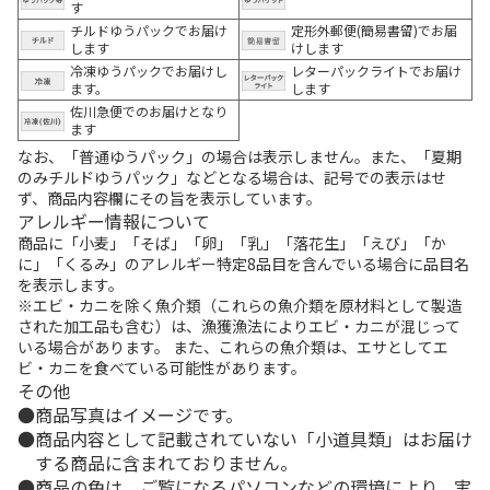
す
チルドゆうパックでお届け
定形外郵便(簡易書留)でお届
します
けします
冷凍ゆうパックでお届けし
レターパックライトでお届け
ます。
します
佐川急便でのお届けとなり
ます
なお、「普通ゆうパック」の場合は表示しません。また、「夏期
のみチルドゆうパック」などとなる場合は、記号での表示はせ
ず、商品内容欄にその旨を表示しています。
アレルギー情報について
商品に「小麦」「そば」「卵」「乳」「落花生」「えび」「か
に」「くるみ」のアレルギー特定8品目を含んでいる場合に品目名
を表示します。
※エビ・カニを除く魚介類（これらの魚介類を原材料として製造
された加工品も含む）は、漁獲漁法によりエビ・カニが混じって
いる場合があります。 また、これらの魚介類は、エサとしてエ
ビ・カニを食べている可能性があります。
その他
商品写真はイメージです。
商品内容として記載されていない「小道具類」はお届け
する商品に含まれておりません。
商品の色は、ご覧になるパソコンなどの環境により、実