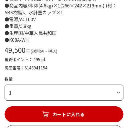
●商品内容/本体(4.6kg)×1(266×242×219mm) (材：
ABS樹脂)、水計量カップ×1
●電源/AC100V
●重量/5.8kg
●生産国/中華人民共和国
●K08A-WH
49,500
円
(送料別・税込)
獲得ポイント： 495 pt
商品番号
6148941154
数量
1
カートに入れる