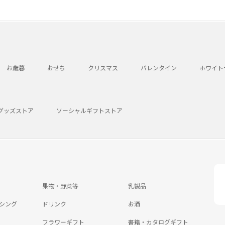
お歳暮
おせち
クリスマス
バレンタイン
ホワイト
グッズストア
ソーシャルギフトストア
果物・野菜等
乳製品
シング
ドリンク
お酒
フラワーギフト
書籍・カタログギフト