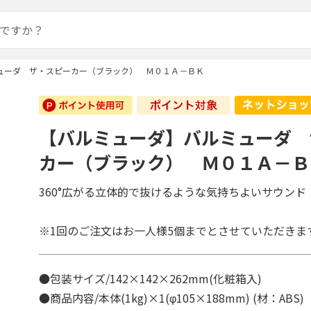
ューダ ザ・スピーカー（ブラック） Ｍ０１Ａ－ＢＫ
【バルミューダ】バルミューダ 
カー（ブラック） Ｍ０１Ａ－Ｂ
360°広がる立体的で抜けるような気持ちよいサウンド
※1回のご注文はお一人様5個までとさせていただきま
●包装サイズ/142×142×262mm(化粧箱入)
●商品内容/本体(1kg)×1(φ105×188mm) (材：ABS