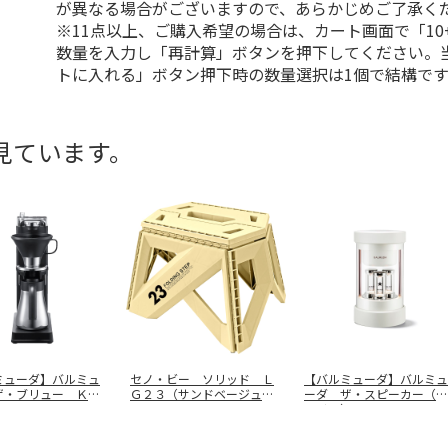
が異なる場合がございますので、あらかじめご了承く
※11点以上、ご購入希望の場合は、カート画面で「10
数量を入力し「再計算」ボタンを押下してください。
トに入れる」ボタン押下時の数量選択は1個で結構です
見ています。
ミューダ】バルミュ
セノ・ビー ソリッド Ｌ
【バルミューダ】バルミュ
ザ・ブリュー Ｋ０
Ｇ２３（サンドベージュ）
ーダ ザ・スピーカー（ホ
ＢＫ
３０７６
…
ワイト）
…