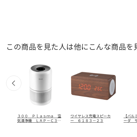
この商品を見た人は他にこんな商品を
３００ Ｐｌａｓｍａ 空
ワイヤレス充電スピーカ
【バル
気清浄機 ＬＡＰ－Ｃ３０
ー ６１８３－２３
ーダ 
２－ＷＪＰ
…
６Ａ－