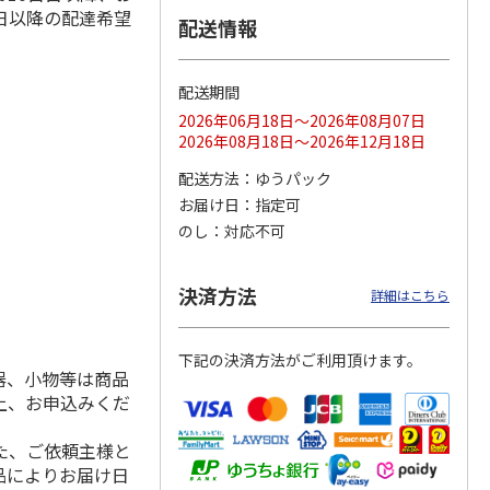
日以降の配達希望
配送情報
配送期間
ス 大
MLB ドジャース 大
ドジャース 大谷翔
MLB ドジャース 大
由伸・
谷翔平 2026 NL 3・
平 日本人最多53試
谷翔平 2026 NL 3・
2026年06月18日～2026年08月07日
日本人
…
4月投手
…
合連続出塁記念 シ
4月投手
…
2026年08月18日～2026年12月18日
ル
…
17,000円
17,000円
8,500円
配送方法
ゆうパック
(送料・税込)
(送料・税込)
(送料・税込)
お届け日
指定可
のし
対応不可
決済方法
詳細はこちら
下記の決済方法がご利用頂けます。
器、小物等は商品
上、お申込みくだ
た、ご依頼主様と
品によりお届け日