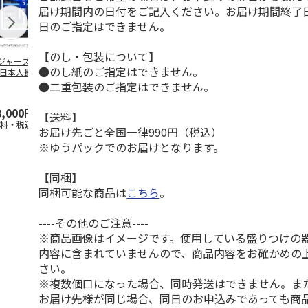
届け期間内の日付をご記入ください。お届け期間終了
日のご指定はできません。
【のし・包装について】
ジャース 大谷翔
MLB ドジャース 大
ドジャース 大谷翔
MLB ドジャー
●のし紙のご指定はできません。
 日本人最多53試
谷翔平 2026 NL 3・
平 日本人最多53試
谷翔平・山本
連続出塁記念 ダ
4月投手
…
合連続出塁記念 コ
佐々木朗希 
●二重包装のご指定はできません。
…
イ
…
3,000円
33,000円
9,900円
8,500円
【送料】
送料・税込)
(送料・税込)
(送料・税込)
(送料・税込)
お届け先ごと全国一律990円（税込）
※ゆうパックでのお届けとなります。
【同梱】
同梱可能な商品は
こちら
。
----その他のご注意----
※商品画像はイメージです。使用している盛りつけの
内容に含まれていませんので、商品内容をお確かめの
さい。
※複数個口になった場合、同時発送はできません。ま
お届け先様が同じ場合、同日のお申込みであっても商