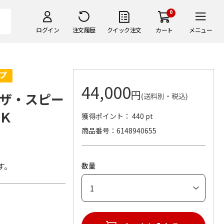
0
ログイン
注文履歴
クイック注文
カート
メニュー
44,000
円
ザ・スピー
(送料別・税込)
Ｋ
獲得ポイント： 440 pt
商品番号
6148940655
す。
数量
)