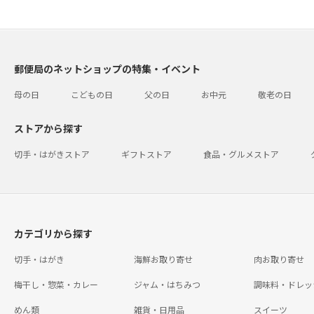
郵便局のネットショップの特集・イベント
母の日
こどもの日
父の日
お中元
敬老の日
ストアから探す
切手・はがきストア
ギフトストア
食品・グルメストア
カテゴリから探す
切手・はがき
海鮮お取り寄せ
肉お取り寄せ
梅干し・惣菜・カレー
ジャム・はちみつ
調味料・ドレッ
めん類
雑貨・日用品
スイーツ