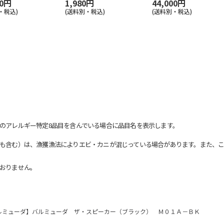
00円
1,980円
44,000円
・税込)
(送料別・税込)
(送料別・税込)
のアレルギー特定8品目を含んでいる場合に品目名を表示します。
も含む）は、漁獲漁法によりエビ・カニが混じっている場合があります。また、こ
おりません。
ルミューダ】バルミューダ ザ・スピーカー（ブラック） Ｍ０１Ａ－ＢＫ