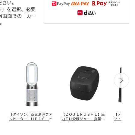
ださい。
+」を選択、必要
当画面での「カー
。
【ダイソン】空気清浄ファ
【ＺＯＪＩＲＵＳＨＩ】圧
【デロンギ
ンヒーター ＨＰ１０ Ｗ
力ＩＨ炊飯ジャー 炎舞炊
ソ・カプチ
Ｗ
き（黒）
…
ＥＣ２３５