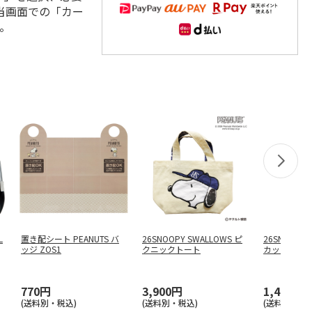
当画面での「カー
。
L
置き配シート PEANUTS バ
26SNOOPY SWALLOWS ピ
26SNOOPY 
ッジ ZOS1
クニックトート
カットコイ
770円
3,900円
1,400円
(送料別・税込)
(送料別・税込)
(送料別・税込