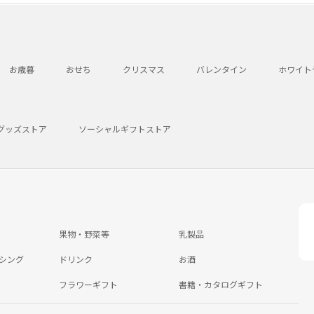
お歳暮
おせち
クリスマス
バレンタイン
ホワイト
グッズストア
ソーシャルギフトストア
果物・野菜等
乳製品
シング
ドリンク
お酒
フラワーギフト
書籍・カタログギフト