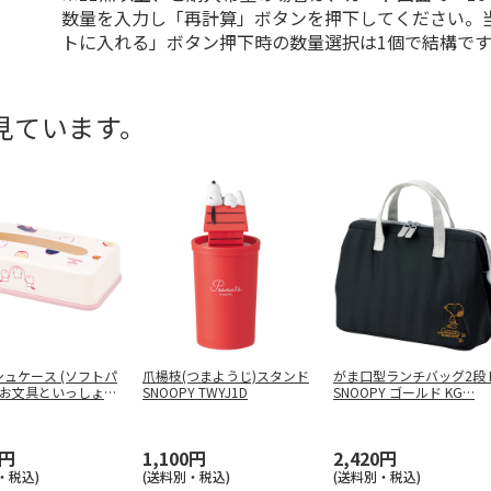
数量を入力し「再計算」ボタンを押下してください。
トに入れる」ボタン押下時の数量選択は1個で結構です
見ています。
ュケース (ソフトパ
爪楊枝(つまようじ)スタンド
がま口型ランチバッグ2段 
 お文具といっしょ T
SNOOPY TWYJ1D
SNOOPY ゴールド KG
…
5円
1,100円
2,420円
・税込)
(送料別・税込)
(送料別・税込)