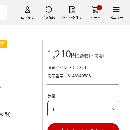
0
ログイン
注文履歴
クイック注文
カート
メニュー
1,210
円
(送料別・税込)
獲得ポイント： 12 pt
商品番号
6148940585
す。
数量
BS樹脂)