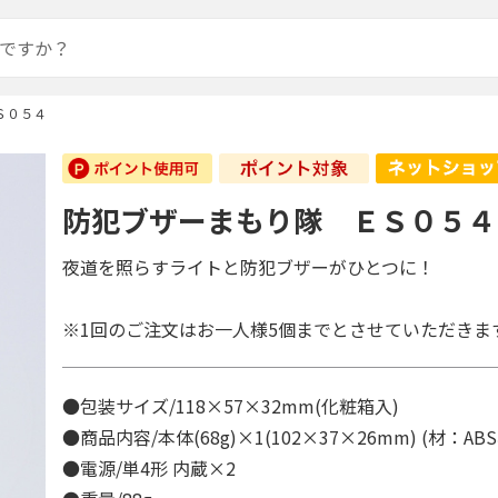
Ｓ０５４
防犯ブザーまもり隊 ＥＳ０５４
夜道を照らすライトと防犯ブザーがひとつに！
※1回のご注文はお一人様5個までとさせていただきま
●包装サイズ/118×57×32mm(化粧箱入)
●商品内容/本体(68g)×1(102×37×26mm) (材：A
●電源/単4形 内蔵×2