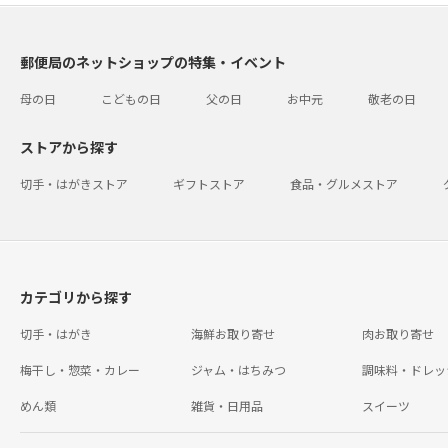
郵便局のネットショップの特集・イベント
母の日
こどもの日
父の日
お中元
敬老の日
ストアから探す
切手・はがきストア
ギフトストア
食品・グルメストア
カテゴリから探す
切手・はがき
海鮮お取り寄せ
肉お取り寄せ
梅干し・惣菜・カレー
ジャム・はちみつ
調味料・ドレッ
めん類
雑貨・日用品
スイーツ