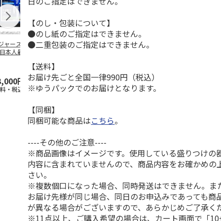
日のご指定はできません。
【のし・包装について】
●のし紙のご指定はできません。
●二重包装のご指定はできません。
ジャース 大谷翔
MLB ドジャース 大
ドジャース 大谷翔
MLB ドジャー
 日本人最多53試
谷翔平 2026 NL 3・
平 日本人最多53試
谷翔平・山本
連続出塁記念 ダ
4月投手
…
合連続出塁記念 コ
佐々木朗希 
【送料】
…
イ
…
お届け先ごと全国一律990円（税込）
3,000円
33,000円
9,900円
8,500円
※ゆうパックでのお届けとなります。
送料・税込)
(送料・税込)
(送料・税込)
(送料・税込)
【同梱】
同梱可能な商品は
こちら
。
----その他のご注意----
※商品画像はイメージです。使用している盛りつけの
内容に含まれていませんので、商品内容をお確かめの
さい。
※複数個口になった場合、同時発送はできません。ま
お届け先様が同じ場合、同日のお申込みであっても商
が異なる場合がございますので、あらかじめご了承く
※11点以上、ご購入希望の場合は、カート画面で「10