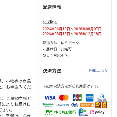
配送情報
配送期間
ス 大
MLB ドジャース 大
ドジャース 大谷翔
MLB ドジャース 大
由伸・
谷翔平 2026 NL 3・
平 日本人最多53試
谷翔平 2026 NL 3・
2026年06月18日～2026年08月07日
日本人
…
4月投手
…
合連続出塁記念 シ
4月投手
…
2026年08月18日～2026年12月18日
ル
…
17,000円
17,000円
8,500円
配送方法
ゆうパック
(送料・税込)
(送料・税込)
(送料・税込)
お届け日
指定可
のし
対応不可
決済方法
詳細はこちら
器、小物等は商品
下記の決済方法がご利用頂けます。
上、お申込みくだ
た、ご依頼主様と
品によりお届け日
ださい。
+」を選択、必要