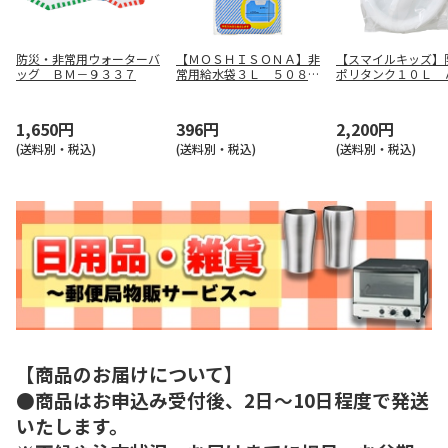
防災・非常用ウォーターバ
【ＭＯＳＨＩＳＯＮＡ】非
【スマイルキッズ】
ッグ ＢＭ－９３３７
常用給水袋３Ｌ ５０８９
ポリタンク１０Ｌ 
５
－１２
1,650円
396円
2,200円
(送料別・税込)
(送料別・税込)
(送料別・税込)
【商品のお届けについて】
●商品はお申込み受付後、2日～10日程度で発送
いたします。