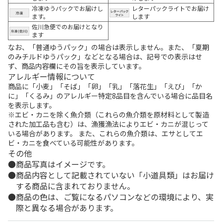
冷凍ゆうパックでお届けし
レターパックライトでお届け
ます。
します
佐川急便でのお届けとなり
ます
なお、「普通ゆうパック」の場合は表示しません。また、「夏期
のみチルドゆうパック」などとなる場合は、記号での表示はせ
ず、商品内容欄にその旨を表示しています。
アレルギー情報について
商品に「小麦」「そば」「卵」「乳」「落花生」「えび」「か
に」「くるみ」のアレルギー特定8品目を含んでいる場合に品目名
を表示します。
※エビ・カニを除く魚介類（これらの魚介類を原材料として製造
された加工品も含む）は、漁獲漁法によりエビ・カニが混じって
いる場合があります。 また、これらの魚介類は、エサとしてエ
ビ・カニを食べている可能性があります。
その他
商品写真はイメージです。
商品内容として記載されていない「小道具類」はお届け
する商品に含まれておりません。
商品の色は、ご覧になるパソコンなどの環境により、実
際と異なる場合があります。