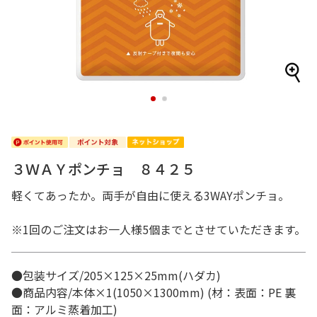
1
2
３ＷＡＹポンチョ ８４２５
軽くてあったか。両手が自由に使える3WAYポンチョ。
※1回のご注文はお一人様5個までとさせていただきます。
●包装サイズ/205×125×25mm(ハダカ)
●商品内容/本体×1(1050×1300mm) (材：表面：PE 裏
面：アルミ蒸着加工)