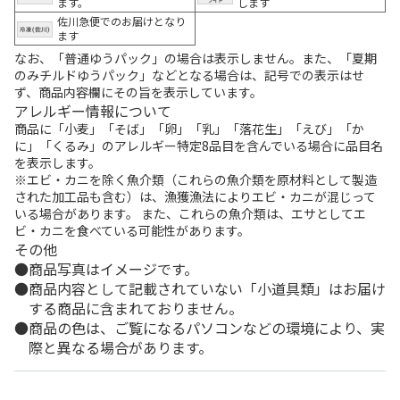
ます。
します
佐川急便でのお届けとなり
ます
なお、「普通ゆうパック」の場合は表示しません。また、「夏期
のみチルドゆうパック」などとなる場合は、記号での表示はせ
ず、商品内容欄にその旨を表示しています。
アレルギー情報について
商品に「小麦」「そば」「卵」「乳」「落花生」「えび」「か
に」「くるみ」のアレルギー特定8品目を含んでいる場合に品目名
を表示します。
※エビ・カニを除く魚介類（これらの魚介類を原材料として製造
された加工品も含む）は、漁獲漁法によりエビ・カニが混じって
いる場合があります。 また、これらの魚介類は、エサとしてエ
ビ・カニを食べている可能性があります。
その他
商品写真はイメージです。
商品内容として記載されていない「小道具類」はお届け
する商品に含まれておりません。
商品の色は、ご覧になるパソコンなどの環境により、実
際と異なる場合があります。