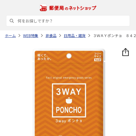
ホーム
WEB特集
非食品
日用品・雑貨
３ＷＡＹポンチョ ８４