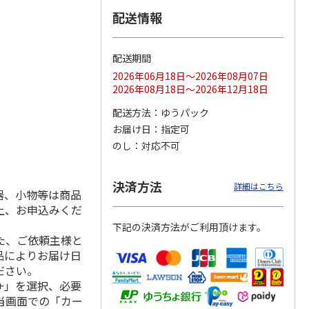
配送情報
配送期間
ス 大
MLB ドジャース 大
ドジャース 大谷翔
MLB ドジャース 大
由伸・
谷翔平 2026 NL 3・
平 日本人最多53試
谷翔平 2026 NL 3・
2026年06月18日～2026年08月07日
日本人
…
4月投手
…
合連続出塁記念 シ
4月投手
…
2026年08月18日～2026年12月18日
ル
…
17,000円
17,000円
8,500円
配送方法
ゆうパック
(送料・税込)
(送料・税込)
(送料・税込)
お届け日
指定可
のし
対応不可
決済方法
詳細はこちら
器、小物等は商品
上、お申込みくだ
下記の決済方法がご利用頂けます。
た、ご依頼主様と
品によりお届け日
ださい。
+」を選択、必要
当画面での「カー