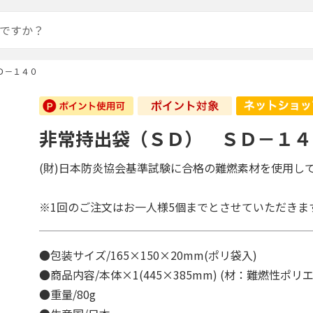
Ｄ－１４０
非常持出袋（ＳＤ） ＳＤ－１４
(財)日本防炎協会基準試験に合格の難燃素材を使用し
※1回のご注文はお一人様5個までとさせていただきま
●包装サイズ/165×150×20mm(ポリ袋入)
●商品内容/本体×1(445×385mm) (材：難燃性ポ
●重量/80g