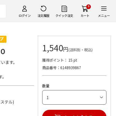
0
ログイン
注文履歴
クイック注文
カート
メニュー
1,540
円
０
(送料別・税込)
獲得ポイント： 15 pt
ています。
商品番号
6148939867
す。
数量
リエステル)