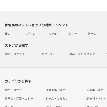
郵便局のネットショップの特集・イベント
母の日
こどもの日
父の日
お中元
敬老の日
ストアから探す
切手・はがきストア
ギフトストア
食品・グルメストア
カテゴリから探す
切手・はがき
海鮮お取り寄せ
肉お取り寄せ
梅干し・惣菜・カレー
ジャム・はちみつ
調味料・ドレッ
めん類
雑貨・日用品
スイーツ