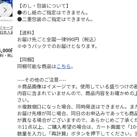
【のし・包装について】
●のし紙のご指定はできません。
●二重包装のご指定はできません。
ジャース 大谷翔
MLB ドジャース 大
ドジャース 大谷翔
MLB ドジャー
【送料】
 日本人最多53試
谷翔平 2026 NL 3・
平 日本人最多53試
谷翔平・山本
連続出塁記念 ダ
4月投手
…
合連続出塁記念 コ
佐々木朗希 
お届け先ごと全国一律990円（税込）
…
イ
…
※ゆうパックでのお届けとなります。
3,000円
33,000円
9,900円
8,500円
送料・税込)
(送料・税込)
(送料・税込)
(送料・税込)
【同梱】
同梱可能な商品は
こちら
。
----その他のご注意----
※商品画像はイメージです。使用している盛りつけの
内容に含まれていませんので、商品内容をお確かめの
さい。
※複数個口になった場合、同時発送はできません。ま
お届け先様が同じ場合、同日のお申込みであっても商
が異なる場合がございますので、あらかじめご了承く
※11点以上、ご購入希望の場合は、カート画面で「10
数量を入力し「再計算」ボタンを押下してください。