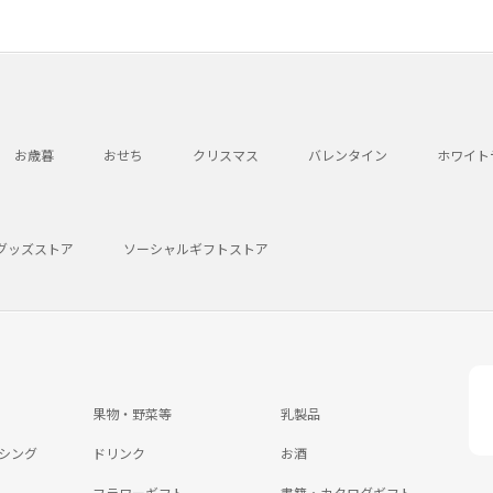
お歳暮
おせち
クリスマス
バレンタイン
ホワイト
グッズストア
ソーシャルギフトストア
果物・野菜等
乳製品
シング
ドリンク
お酒
フラワーギフト
書籍・カタログギフト