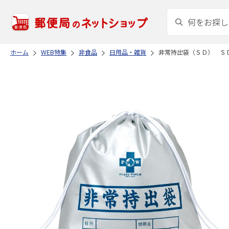
ホーム
WEB特集
非食品
日用品・雑貨
非常持出袋（ＳＤ） Ｓ