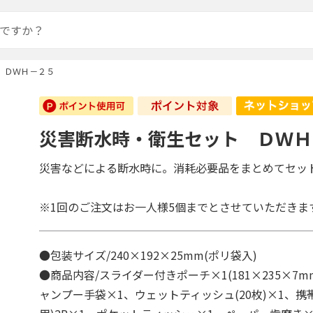
 ＤＷＨ－２５
災害断水時・衛生セット ＤＷＨ
災害などによる断水時に。消耗必要品をまとめてセッ
※1回のご注文はお一人様5個までとさせていただきま
●包装サイズ/240×192×25mm(ポリ袋入)
●商品内容/スライダー付きポーチ×1(181×235×7mm)
ャンプー手袋×1、ウェットティッシュ(20枚)×1、携