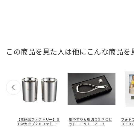
この商品を見た人は他にこんな商品を
【燕研磨ファクトリー】Ｓ
爪やすり＆爪切り２ＰＣセ
フォト
ＴＷカップ２６０ｍｌ ２
ット ＦＮ１－２－Ｂ
Ｄ３０
Ｐ ＭＥ－
…