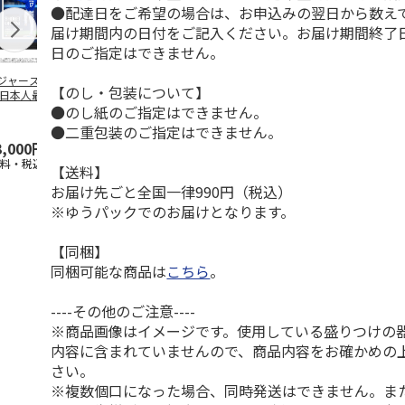
●配達日をご希望の場合は、お申込みの翌日から数えて
届け期間内の日付をご記入ください。お届け期間終了
日のご指定はできません。
ジャース 大谷翔
MLB ドジャース 大
ドジャース 大谷翔
MLB ドジャー
【のし・包装について】
 日本人最多53試
谷翔平 2026 NL 3・
平 日本人最多53試
谷翔平・山本
●のし紙のご指定はできません。
連続出塁記念 ダ
4月投手
…
合連続出塁記念 コ
佐々木朗希 
…
イ
…
●二重包装のご指定はできません。
3,000円
33,000円
9,900円
8,500円
送料・税込)
(送料・税込)
(送料・税込)
(送料・税込)
【送料】
お届け先ごと全国一律990円（税込）
※ゆうパックでのお届けとなります。
【同梱】
同梱可能な商品は
こちら
。
----その他のご注意----
※商品画像はイメージです。使用している盛りつけの
内容に含まれていませんので、商品内容をお確かめの
さい。
※複数個口になった場合、同時発送はできません。ま