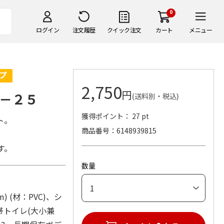
0
ログイン
注文履歴
クイック注文
カート
メニュー
2,750
円
－２５
(送料別・税込)
獲得ポイント： 27 pt
ト。
商品番号
6148939815
す。
数量
 (材：PVC)、シ
帯トイレ(大小兼