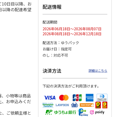
10日目以降、お
配送情報
日以降の配達希望
配送期間
ス 大
MLB ドジャース 大
ドジャース 大谷翔
MLB ドジャース 大
由伸・
谷翔平 2026 NL 3・
平 日本人最多53試
谷翔平 2026 NL 3・
2026年06月18日～2026年08月07日
日本人
…
4月投手
…
合連続出塁記念 シ
4月投手
…
2026年08月18日～2026年12月18日
ル
…
17,000円
17,000円
8,500円
配送方法
ゆうパック
(送料・税込)
(送料・税込)
(送料・税込)
お届け日
指定可
のし
対応不可
決済方法
詳細はこちら
下記の決済方法がご利用頂けます。
器、小物等は商品
上、お申込みくだ
た、ご依頼主様と