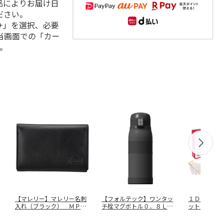
品によりお届け日
ださい。
+」を選択、必要
当画面での「カー
。
【マレリー】マレリー名刺
【フォルテック】ワンタッ
１ＤＡＹ災
入れ（ブラック） ＭＰＣ
チ栓マグボトル０．８Ｌ
ット ＥＰ
２４３０
ＲＨ－１８
…