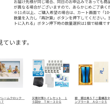
お届け先様が同じ場合、同日のお申込みであっても商
が異なる場合がございますので、あらかじめご了承く
※11点以上、ご購入希望の場合は、カート画面で「10
数量を入力し「再計算」ボタンを押下してください。
トに入れる」ボタン押下時の数量選択は1個で結構です
見ています。
フレームクロック
災害対策トイレセット １
碧 銀古美ＳＴ二重構造タ
８７
５回分 ＴＭ－３０Ｇ
ンブラーＢ ＡＯ－０５