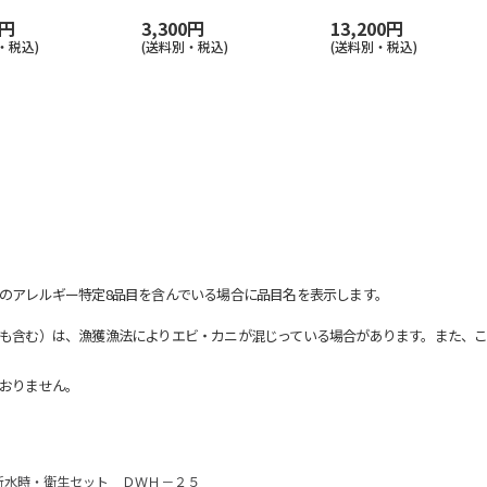
0円
3,300円
13,200円
・税込)
(送料別・税込)
(送料別・税込)
のアレルギー特定8品目を含んでいる場合に品目名を表示します。
も含む）は、漁獲漁法によりエビ・カニが混じっている場合があります。また、こ
おりません。
断水時・衛生セット ＤＷＨ－２５