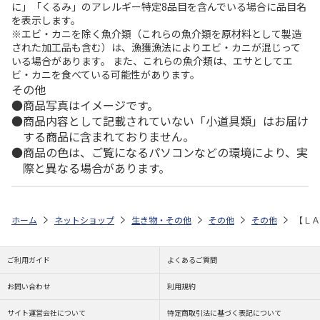
に」「くるみ」のアレルギー特定8品目を含んでいる場合に品目名
を表示します。
※エビ・カニを除く魚介類（これらの魚介類を原材料として製造
された加工品も含む）は、漁獲漁法によりエビ・カニが混じって
いる場合があります。 また、これらの魚介類は、エサとしてエ
ビ・カニを食べている可能性があります。
その他
商品写真はイメージです。
商品内容として記載されていない「小道具類」はお届け
する商品に含まれておりません。
商品の色は、ご覧になるパソコンなどの環境により、実
際と異なる場合があります。
ホーム
ネットショップ
生き物・その他
その他
その他
【ＬＡ
ご利用ガイド
よくあるご質問
お問い合わせ
利用規約
サイト運営会社について
特定商取引法に基づく表記について