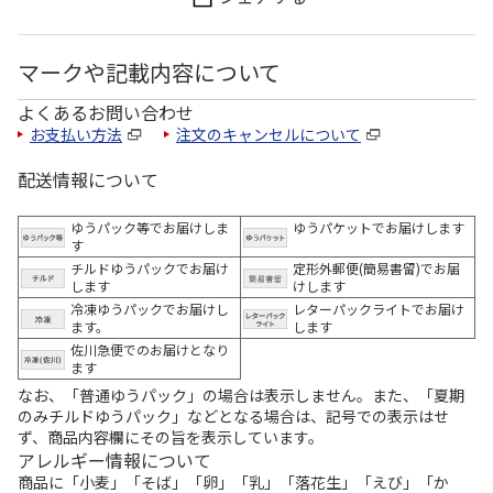
マークや記載内容について
よくあるお問い合わせ
お支払い方法
注文のキャンセルについて
配送情報について
ゆうパック等でお届けしま
ゆうパケットでお届けします
す
チルドゆうパックでお届け
定形外郵便(簡易書留)でお届
します
けします
冷凍ゆうパックでお届けし
レターパックライトでお届け
ます。
します
佐川急便でのお届けとなり
ます
なお、「普通ゆうパック」の場合は表示しません。また、「夏期
のみチルドゆうパック」などとなる場合は、記号での表示はせ
ず、商品内容欄にその旨を表示しています。
アレルギー情報について
商品に「小麦」「そば」「卵」「乳」「落花生」「えび」「か