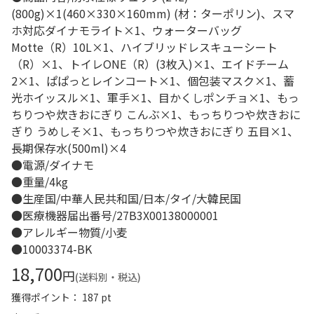
(800g)×1(460×330×160mm) (材：ターポリン)、スマ
ホ対応ダイナモライト×1、ウォーターバッグ
Motte（R）10L×1、ハイブリッドレスキューシート
（R）×1、トイレONE（R）(3枚入)×1、エイドチーム
2×1、ぱぱっとレインコート×1、個包装マスク×1、蓄
光ホイッスル×1、軍手×1、目かくしポンチョ×1、もっ
ちりつや炊きおにぎり こんぶ×1、もっちりつや炊きおに
ぎり うめしそ×1、もっちりつや炊きおにぎり 五目×1、
長期保存水(500ml)×4
●電源/ダイナモ
●重量/4kg
●生産国/中華人民共和国/日本/タイ/大韓民国
●医療機器届出番号/27B3X00138000001
●アレルギー物質/小麦
●10003374-BK
18,700
円
(送料別・税込)
獲得ポイント： 187 pt