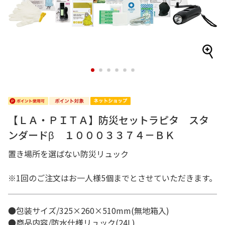
1
2
3
4
5
6
【ＬＡ・ＰＩＴＡ】防災セットラピタ スタ
ンダードβ １０００３３７４－ＢＫ
置き場所を選ばない防災リュック
※1回のご注文はお一人様5個までとさせていただきます。
●包装サイズ/325×260×510mm(無地箱入)
●商品内容/防水仕様リュック(24L)