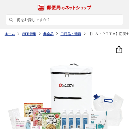
ホーム
WEB特集
非食品
日用品・雑貨
【ＬＡ・ＰＩＴＡ】防災