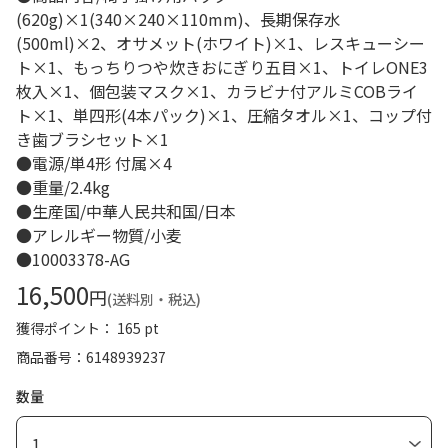
(620g)×1(340×240×110mm)、長期保存水
(500ml)×2、オサメット(ホワイト)×1、レスキューシー
ト×1、もっちりつや炊きおにぎり五目×1、トイレONE3
枚入×1、個包装マスク×1、カラビナ付アルミCOBライ
ト×1、単四形(4本パック)×1、圧縮タオル×1、コップ付
き歯ブラシセット×1
●電源/単4形 付属×4
●重量/2.4kg
●生産国/中華人民共和国/日本
●アレルギー物質/小麦
●10003378-AG
16,500
円
(送料別・税込)
獲得ポイント： 165 pt
商品番号
6148939237
数量
1