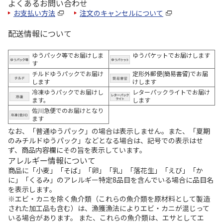
よくあるお問い合わせ
お支払い方法
注文のキャンセルについて
配送情報について
ゆうパック等でお届けしま
ゆうパケットでお届けします
す
チルドゆうパックでお届け
定形外郵便(簡易書留)でお届
します
けします
冷凍ゆうパックでお届けし
レターパックライトでお届け
ます。
します
佐川急便でのお届けとなり
ます
なお、「普通ゆうパック」の場合は表示しません。また、「夏期
のみチルドゆうパック」などとなる場合は、記号での表示はせ
ず、商品内容欄にその旨を表示しています。
アレルギー情報について
商品に「小麦」「そば」「卵」「乳」「落花生」「えび」「か
に」「くるみ」のアレルギー特定8品目を含んでいる場合に品目名
を表示します。
※エビ・カニを除く魚介類（これらの魚介類を原材料として製造
された加工品も含む）は、漁獲漁法によりエビ・カニが混じって
いる場合があります。 また、これらの魚介類は、エサとしてエ