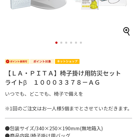
1
2
3
4
5
6
【ＬＡ・ＰＩＴＡ】椅子掛け用防災セット
ライトβ １０００３３７８－ＡＧ
いつでも、どこでも、椅子で備えを
※1回のご注文はお一人様5個までとさせていただきます。
●包装サイズ/340×250×190mm(無地箱入)
●商品内容/椅子掛け用バッグ