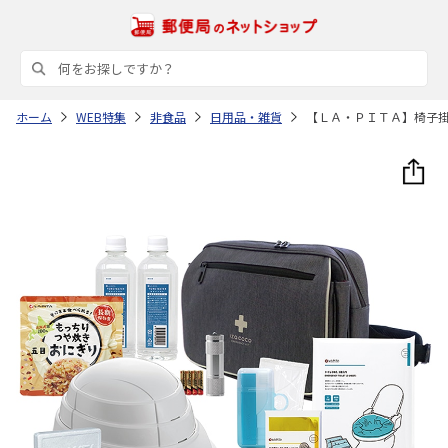
ホーム
WEB特集
非食品
日用品・雑貨
【ＬＡ・ＰＩＴＡ】椅子