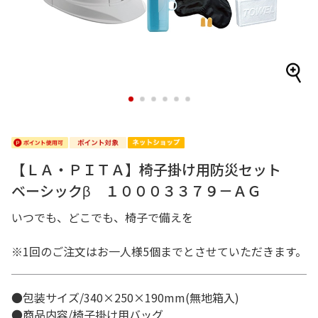
1
2
3
4
5
6
【ＬＡ・ＰＩＴＡ】椅子掛け用防災セット
ベーシックβ １０００３３７９－ＡＧ
いつでも、どこでも、椅子で備えを
※1回のご注文はお一人様5個までとさせていただきます。
●包装サイズ/340×250×190mm(無地箱入)
●商品内容/椅子掛け用バッグ