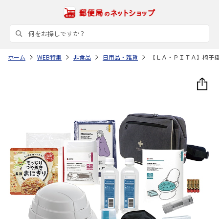
ホーム
WEB特集
非食品
日用品・雑貨
【ＬＡ・ＰＩＴＡ】椅子