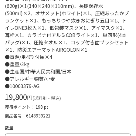
(620g)×1(340×240×110mm)、長期保存水
(500ml)×2、オサメット(ホワイト)×1、圧縮あったかブ
ランケット×1、もっちりつや炊きおにぎり五目×1、ト
イレONE3枚入×1、個包装マスク×1、アイマスク×1、
耳栓×1、カラビナ付アルミCOBライト×1、単四形(4本
パック)×1、圧縮タオル×1、コップ付き歯ブラシセット
×1、防災エアーマットAIRGOLON×1
●電源/単4形 付属×4
●重量/3kg
●生産国/中華人民共和国/日本
●アレルギー物質/小麦
●10003379-AG
19,800
円
(送料別・税込)
獲得ポイント： 198 pt
商品番号
6148939221
数量