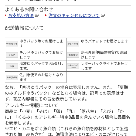
よくあるお問い合わせ
お支払い方法
注文のキャンセルについて
配送情報について
ゆうパック等でお届けしま
ゆうパケットでお届けします
す
チルドゆうパックでお届け
定形外郵便(簡易書留)でお届
します
けします
冷凍ゆうパックでお届けし
レターパックライトでお届け
ます。
します
佐川急便でのお届けとなり
ます
なお、「普通ゆうパック」の場合は表示しません。また、「夏期
のみチルドゆうパック」などとなる場合は、記号での表示はせ
ず、商品内容欄にその旨を表示しています。
アレルギー情報について
商品に「小麦」「そば」「卵」「乳」「落花生」「えび」「か
に」「くるみ」のアレルギー特定8品目を含んでいる場合に品目名
を表示します。
※エビ・カニを除く魚介類（これらの魚介類を原材料として製造
された加工品も含む）は、漁獲漁法によりエビ・カニが混じって