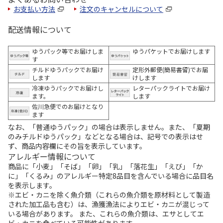
お支払い方法
注文のキャンセルについて
配送情報について
ゆうパック等でお届けしま
ゆうパケットでお届けします
す
チルドゆうパックでお届け
定形外郵便(簡易書留)でお届
します
けします
冷凍ゆうパックでお届けし
レターパックライトでお届け
ます。
します
佐川急便でのお届けとなり
ます
なお、「普通ゆうパック」の場合は表示しません。また、「夏期
のみチルドゆうパック」などとなる場合は、記号での表示はせ
ず、商品内容欄にその旨を表示しています。
アレルギー情報について
商品に「小麦」「そば」「卵」「乳」「落花生」「えび」「か
に」「くるみ」のアレルギー特定8品目を含んでいる場合に品目名
を表示します。
※エビ・カニを除く魚介類（これらの魚介類を原材料として製造
された加工品も含む）は、漁獲漁法によりエビ・カニが混じって
いる場合があります。 また、これらの魚介類は、エサとしてエ
ビ・カニを食べている可能性があります。