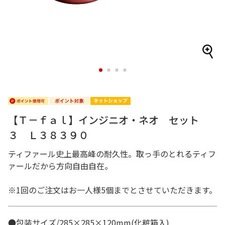
1
2
3
4
【Ｔ－ｆａｌ】インジニオ・ネオ セット
３ Ｌ３８３９０
ティファール史上最高峰の耐久性。取っ手のとれるティフ
ァールだから方向自由自在。
※1回のご注文はお一人様5個までとさせていただきます。
●包装サイズ/285×285×120mm(化粧箱入)