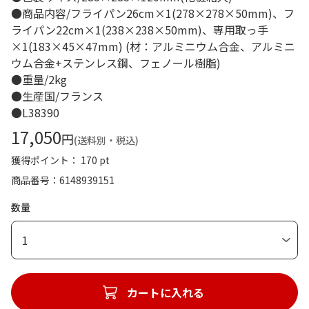
●商品内容/フライパン26cm×1(278×278×50mm)、フ
ライパン22cm×1(238×238×50mm)、専用取っ手
×1(183×45×47mm) (材：アルミニウム合金、アルミニ
ウム合金+ステンレス鋼、フェノール樹脂)
●重量/2kg
●生産国/フランス
●L38390
17,050
円
(送料別・税込)
獲得ポイント： 170 pt
商品番号
6148939151
数量
1
カートに入れる