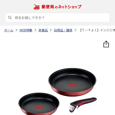
ホーム
WEB特集
非食品
日用品・雑貨
【Ｔ－ｆａｌ】インジニ