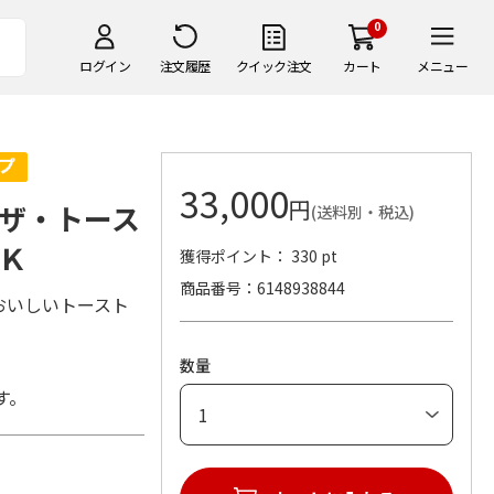
0
ログイン
注文履歴
クイック注文
カート
メニュー
33,000
円
ザ・トース
(送料別・税込)
Ｋ
獲得ポイント： 330 pt
商品番号
6148938844
おいしいトースト
数量
す。