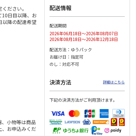
配送情報
定ください。
10日目以降、お
日以降の配達希望
配送期間
ス 大
MLB ドジャース 大
ドジャース 大谷翔
MLB ドジャース 大
由伸・
谷翔平 2026 NL 3・
平 日本人最多53試
谷翔平 2026 NL 3・
2026年06月18日～2026年08月07日
日本人
…
4月投手
…
合連続出塁記念 シ
4月投手
…
2026年08月18日～2026年12月18日
ル
…
17,000円
17,000円
8,500円
配送方法
ゆうパック
(送料・税込)
(送料・税込)
(送料・税込)
お届け日
指定可
のし
対応不可
決済方法
詳細はこちら
下記の決済方法がご利用頂けます。
器、小物等は商品
上、お申込みくだ