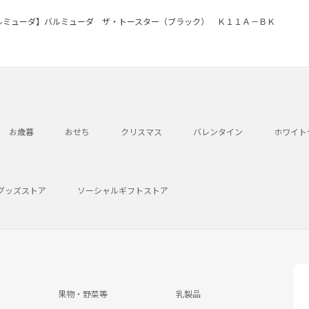
ルミューダ】バルミューダ ザ・トースター（ブラック） Ｋ１１Ａ－ＢＫ
お歳暮
おせち
クリスマス
バレンタイン
ホワイト
グッズストア
ソーシャルギフトストア
果物・野菜等
乳製品