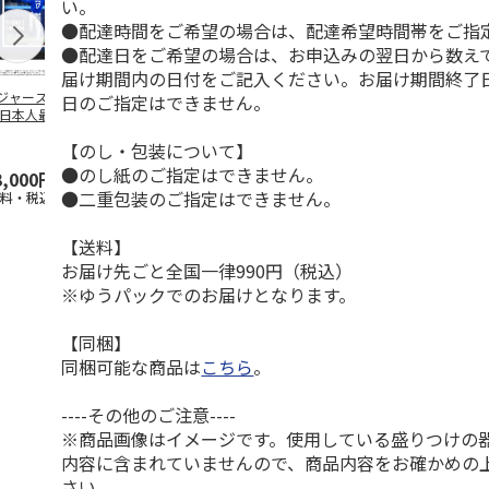
い。
●配達時間をご希望の場合は、配達希望時間帯をご指
●配達日をご希望の場合は、お申込みの翌日から数えて
届け期間内の日付をご記入ください。お届け期間終了
ジャース 大谷翔
MLB ドジャース 大
ドジャース 大谷翔
MLB ドジャー
日のご指定はできません。
 日本人最多53試
谷翔平 2026 NL 3・
平 日本人最多53試
谷翔平・山本
連続出塁記念 ダ
4月投手
…
合連続出塁記念 コ
佐々木朗希 
【のし・包装について】
…
イ
…
●のし紙のご指定はできません。
3,000円
33,000円
9,900円
8,500円
●二重包装のご指定はできません。
送料・税込)
(送料・税込)
(送料・税込)
(送料・税込)
【送料】
お届け先ごと全国一律990円（税込）
※ゆうパックでのお届けとなります。
【同梱】
同梱可能な商品は
こちら
。
----その他のご注意----
※商品画像はイメージです。使用している盛りつけの
内容に含まれていませんので、商品内容をお確かめの
さい。