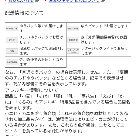
配送情報について
ゆうパック等でお届けしま
ゆうパケットでお届けします
す
チルドゆうパックでお届け
定形外郵便(簡易書留)でお届
します
けします
冷凍ゆうパックでお届けし
レターパックライトでお届け
ます。
します
佐川急便でのお届けとなり
ます
なお、「普通ゆうパック」の場合は表示しません。また、「夏期
のみチルドゆうパック」などとなる場合は、記号での表示はせ
ず、商品内容欄にその旨を表示しています。
アレルギー情報について
商品に「小麦」「そば」「卵」「乳」「落花生」「えび」「か
に」「くるみ」のアレルギー特定8品目を含んでいる場合に品目名
を表示します。
※エビ・カニを除く魚介類（これらの魚介類を原材料として製造
された加工品も含む）は、漁獲漁法によりエビ・カニが混じって
いる場合があります。 また、これらの魚介類は、エサとしてエ
ビ・カニを食べている可能性があります。