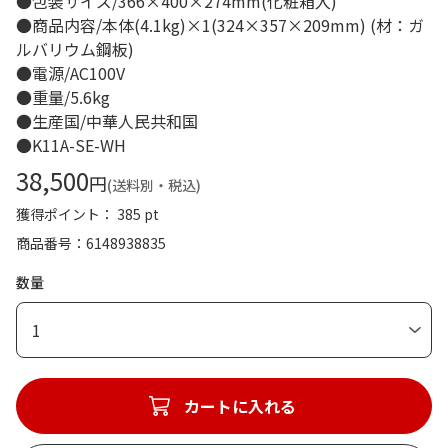
●包装サイズ/366×400×274mm(化粧箱入)
●商品内容/本体(4.1kg)×1(324×357×209mm) (材：ガ
ルバリウム鋼板)
●電源/AC100V
●重量/5.6kg
●生産国/中華人民共和国
●K11A-SE-WH
38,500
円
(送料別・税込)
獲得ポイント： 385 pt
商品番号
6148938835
数量
1
カートに入れる