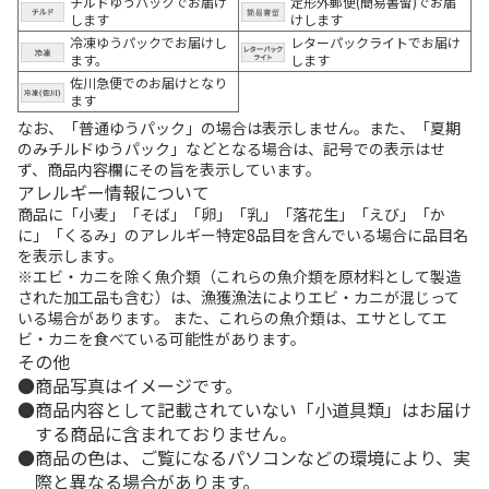
チルドゆうパックでお届け
定形外郵便(簡易書留)でお届
します
けします
冷凍ゆうパックでお届けし
レターパックライトでお届け
ます。
します
佐川急便でのお届けとなり
ます
なお、「普通ゆうパック」の場合は表示しません。また、「夏期
のみチルドゆうパック」などとなる場合は、記号での表示はせ
ず、商品内容欄にその旨を表示しています。
アレルギー情報について
商品に「小麦」「そば」「卵」「乳」「落花生」「えび」「か
に」「くるみ」のアレルギー特定8品目を含んでいる場合に品目名
を表示します。
※エビ・カニを除く魚介類（これらの魚介類を原材料として製造
された加工品も含む）は、漁獲漁法によりエビ・カニが混じって
いる場合があります。 また、これらの魚介類は、エサとしてエ
ビ・カニを食べている可能性があります。
その他
商品写真はイメージです。
商品内容として記載されていない「小道具類」はお届け
する商品に含まれておりません。
商品の色は、ご覧になるパソコンなどの環境により、実
際と異なる場合があります。