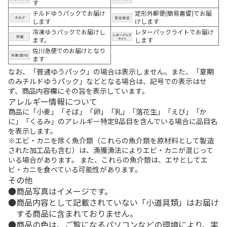
す
チルドゆうパックでお届け
定形外郵便(簡易書留)でお届
します
けします
冷凍ゆうパックでお届けし
レターパックライトでお届け
ます。
します
佐川急便でのお届けとなり
ます
なお、「普通ゆうパック」の場合は表示しません。また、「夏期
のみチルドゆうパック」などとなる場合は、記号での表示はせ
ず、商品内容欄にその旨を表示しています。
アレルギー情報について
商品に「小麦」「そば」「卵」「乳」「落花生」「えび」「か
に」「くるみ」のアレルギー特定8品目を含んでいる場合に品目名
を表示します。
※エビ・カニを除く魚介類（これらの魚介類を原材料として製造
された加工品も含む）は、漁獲漁法によりエビ・カニが混じって
いる場合があります。 また、これらの魚介類は、エサとしてエ
ビ・カニを食べている可能性があります。
その他
商品写真はイメージです。
商品内容として記載されていない「小道具類」はお届け
する商品に含まれておりません。
商品の色は、ご覧になるパソコンなどの環境により、実