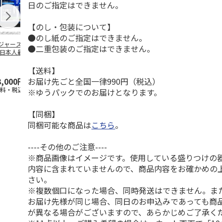
日のご指定はできません。
【のし・包装について】
●のし紙のご指定はできません。
ジャース 大谷翔
MLB ドジャース 大
ドジャース 大谷翔
MLB ドジャー
●二重包装のご指定はできません。
 日本人最多53試
谷翔平 2026 NL 3・
平 日本人最多53試
谷翔平・山本
連続出塁記念 ダ
4月投手
…
合連続出塁記念 コ
佐々木朗希 
…
イ
…
【送料】
お届け先ごと全国一律990円（税込）
3,000円
33,000円
9,900円
8,500円
送料・税込)
(送料・税込)
(送料・税込)
(送料・税込)
※ゆうパックでのお届けとなります。
【同梱】
同梱可能な商品は
こちら
。
----その他のご注意----
※商品画像はイメージです。使用している盛りつけの
内容に含まれていませんので、商品内容をお確かめの
さい。
※複数個口になった場合、同時発送はできません。ま
お届け先様が同じ場合、同日のお申込みであっても商
が異なる場合がございますので、あらかじめご了承く