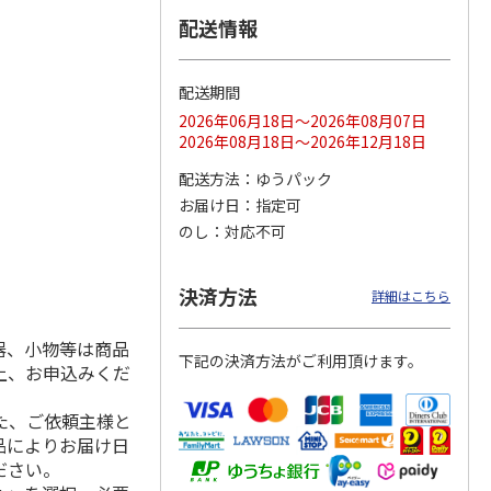
配送情報
配送期間
ス 大
MLB ドジャース 大
ドジャース 大谷翔
MLB ドジャース 大
由伸・
谷翔平 2026 NL 3・
平 日本人最多53試
谷翔平 2026 NL 3・
2026年06月18日～2026年08月07日
日本人
…
4月投手
…
合連続出塁記念 シ
4月投手
…
2026年08月18日～2026年12月18日
ル
…
17,000円
17,000円
8,500円
配送方法
ゆうパック
(送料・税込)
(送料・税込)
(送料・税込)
お届け日
指定可
のし
対応不可
決済方法
詳細はこちら
器、小物等は商品
下記の決済方法がご利用頂けます。
上、お申込みくだ
た、ご依頼主様と
品によりお届け日
ださい。