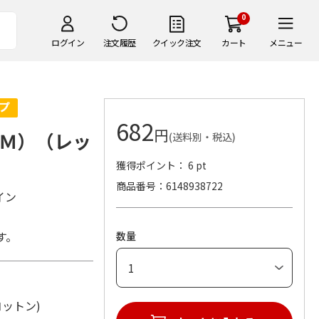
0
ログイン
注文履歴
クイック注文
カート
メニュー
682
円
Ｍ）（レッ
(送料別・税込)
獲得ポイント： 6 pt
商品番号
6148938722
イン
す。
数量
材：コットン)