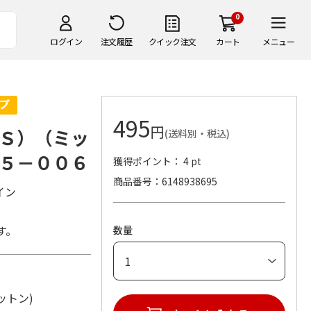
0
ログイン
注文履歴
クイック注文
カート
メニュー
495
円
Ｓ）（ミッ
(送料別・税込)
５－００６
獲得ポイント： 4 pt
商品番号
6148938695
イン
す。
数量
：コットン)