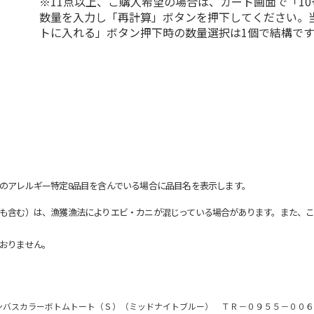
※11点以上、ご購入希望の場合は、カート画面で「10
数量を入力し「再計算」ボタンを押下してください。
トに入れる」ボタン押下時の数量選択は1個で結構です
のアレルギー特定8品目を含んでいる場合に品目名を表示します。
も含む）は、漁獲漁法によりエビ・カニが混じっている場合があります。また、こ
おりません。
ンバスカラーボトムトート（Ｓ）（ミッドナイトブルー） ＴＲ－０９５５－００６