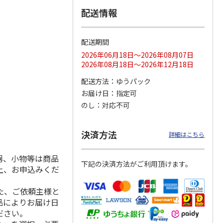
配送情報
配送期間
ス 大
MLB ドジャース 大
ドジャース 大谷翔
MLB ドジャース 大
由伸・
谷翔平 2026 NL 3・
平 日本人最多53試
谷翔平 2026 NL 3・
2026年06月18日～2026年08月07日
日本人
…
4月投手
…
合連続出塁記念 シ
4月投手
…
2026年08月18日～2026年12月18日
ル
…
17,000円
17,000円
8,500円
配送方法
ゆうパック
(送料・税込)
(送料・税込)
(送料・税込)
お届け日
指定可
のし
対応不可
決済方法
詳細はこちら
器、小物等は商品
下記の決済方法がご利用頂けます。
上、お申込みくだ
た、ご依頼主様と
品によりお届け日
ださい。