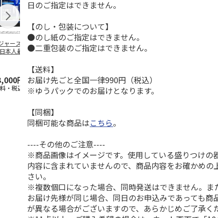
日のご指定はできません。
【のし・包装について】
●のし紙のご指定はできません。
ジャース 大谷翔
MLB ドジャース 大
ドジャース 大谷翔
MLB ドジャー
●二重包装のご指定はできません。
 日本人最多53試
谷翔平 2026 NL 3・
平 日本人最多53試
谷翔平・山本
連続出塁記念 ダ
4月投手
…
合連続出塁記念 コ
佐々木朗希 
…
イ
…
【送料】
お届け先ごと全国一律990円（税込）
3,000円
33,000円
9,900円
8,500円
送料・税込)
(送料・税込)
(送料・税込)
(送料・税込)
※ゆうパックでのお届けとなります。
【同梱】
同梱可能な商品は
こちら
。
----その他のご注意----
※商品画像はイメージです。使用している盛りつけの
内容に含まれていませんので、商品内容をお確かめの
さい。
※複数個口になった場合、同時発送はできません。ま
お届け先様が同じ場合、同日のお申込みであっても商
が異なる場合がございますので、あらかじめご了承く