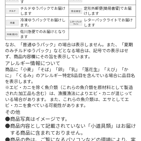
す
チルドゆうパックでお届け
定形外郵便(簡易書留)でお届
します
けします
冷凍ゆうパックでお届けし
レターパックライトでお届け
ます。
します
佐川急便でのお届けとなり
ます
なお、「普通ゆうパック」の場合は表示しません。また、「夏期
のみチルドゆうパック」などとなる場合は、記号での表示はせ
ず、商品内容欄にその旨を表示しています。
アレルギー情報について
商品に「小麦」「そば」「卵」「乳」「落花生」「えび」「か
に」「くるみ」のアレルギー特定8品目を含んでいる場合に品目名
を表示します。
※エビ・カニを除く魚介類（これらの魚介類を原材料として製造
された加工品も含む）は、漁獲漁法によりエビ・カニが混じって
いる場合があります。 また、これらの魚介類は、エサとしてエ
ビ・カニを食べている可能性があります。
その他
商品写真はイメージです。
商品内容として記載されていない「小道具類」はお届け
する商品に含まれておりません。
商品の色は、ご覧になるパソコンなどの環境により、実