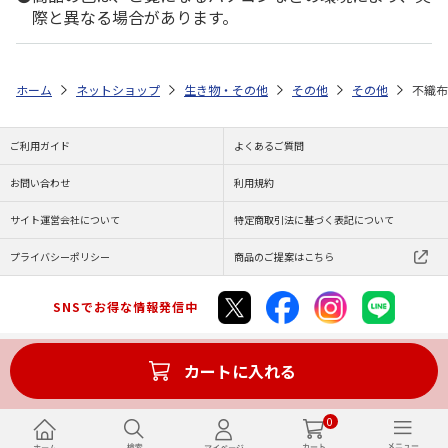
際と異なる場合があります。
ホーム
ネットショップ
生き物・その他
その他
その他
不織布
ご利用ガイド
よくあるご質問
お問い合わせ
利用規約
サイト運営会社について
特定商取引法に基づく表記について
プライバシーポリシー
商品のご提案はこちら
SNSでお得な情報発信中
カートに入れる
Copyright (C) JAPAN POST Co.,Ltd. All Rights Reserved.
0