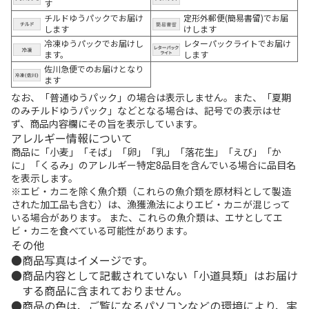
す
チルドゆうパックでお届け
定形外郵便(簡易書留)でお届
します
けします
冷凍ゆうパックでお届けし
レターパックライトでお届け
ます。
します
佐川急便でのお届けとなり
ます
なお、「普通ゆうパック」の場合は表示しません。また、「夏期
のみチルドゆうパック」などとなる場合は、記号での表示はせ
ず、商品内容欄にその旨を表示しています。
アレルギー情報について
商品に「小麦」「そば」「卵」「乳」「落花生」「えび」「か
に」「くるみ」のアレルギー特定8品目を含んでいる場合に品目名
を表示します。
※エビ・カニを除く魚介類（これらの魚介類を原材料として製造
された加工品も含む）は、漁獲漁法によりエビ・カニが混じって
いる場合があります。 また、これらの魚介類は、エサとしてエ
ビ・カニを食べている可能性があります。
その他
商品写真はイメージです。
商品内容として記載されていない「小道具類」はお届け
する商品に含まれておりません。
商品の色は、ご覧になるパソコンなどの環境により、実