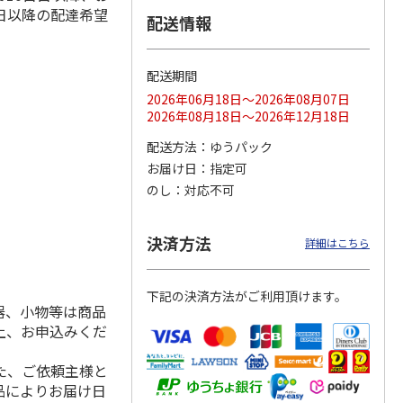
日以降の配達希望
配送情報
配送期間
ス 大
MLB ドジャース 大
ドジャース 大谷翔
MLB ドジャース 大
由伸・
谷翔平 2026 NL 3・
平 日本人最多53試
谷翔平 2026 NL 3・
2026年06月18日～2026年08月07日
日本人
…
4月投手
…
合連続出塁記念 シ
4月投手
…
2026年08月18日～2026年12月18日
ル
…
17,000円
17,000円
8,500円
配送方法
ゆうパック
(送料・税込)
(送料・税込)
(送料・税込)
お届け日
指定可
のし
対応不可
決済方法
詳細はこちら
下記の決済方法がご利用頂けます。
器、小物等は商品
上、お申込みくだ
た、ご依頼主様と
品によりお届け日