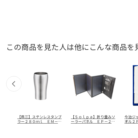
この商品を見た人は他にこんな商品を
【燕三】ステンレスタンブ
【Ｓｏｌｐａ】折り畳みソ
今治ジ
ラー２８０ｍｌ ＥＭ－０
ーラーパネル ＥＰ－２１
オル２
９１
ＳＰ