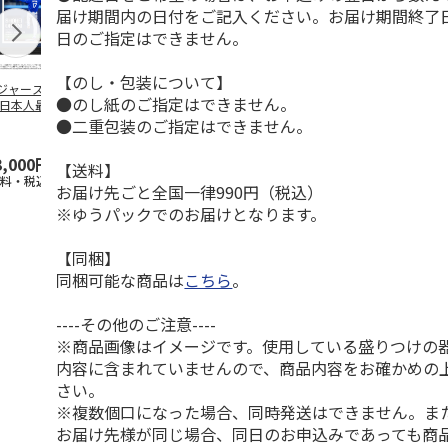
届け期間内の日付をご記入ください。お届け期間終了
日のご指定はできません。
【のし・包装について】
ジャース 大谷翔
MLB ドジャース 大
ドジャース 大谷翔
MLB ドジャー
●のし紙のご指定はできません。
 日本人最多53試
谷翔平 2026 NL 3・
平 日本人最多53試
谷翔平・山本
連続出塁記念 ダ
4月投手
…
合連続出塁記念 コ
佐々木朗希 
●二重包装のご指定はできません。
…
イ
…
3,000円
33,000円
9,900円
8,500円
【送料】
送料・税込)
(送料・税込)
(送料・税込)
(送料・税込)
お届け先ごと全国一律990円（税込）
※ゆうパックでのお届けとなります。
【同梱】
同梱可能な商品は
こちら
。
----その他のご注意----
※商品画像はイメージです。使用している盛りつけの
内容に含まれていませんので、商品内容をお確かめの
さい。
※複数個口になった場合、同時発送はできません。ま
お届け先様が同じ場合、同日のお申込みであっても商