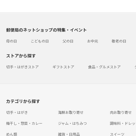
郵便局のネットショップの特集・イベント
母の日
こどもの日
父の日
お中元
敬老の日
ストアから探す
切手・はがきストア
ギフトストア
食品・グルメストア
カテゴリから探す
切手・はがき
海鮮お取り寄せ
肉お取り寄せ
梅干し・惣菜・カレー
ジャム・はちみつ
調味料・ドレッ
めん類
雑貨・日用品
スイーツ