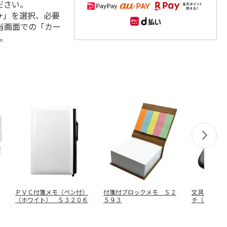
ださい。
+」を選択、必要
当画面での「カー
。
ＰＶＣ付箋メモ（ペン付）
付箋付ブロックメモ Ｓ２
文具まとめ
（ホワイト） Ｓ３２０６
５９３
チ（グレー
９５－０１