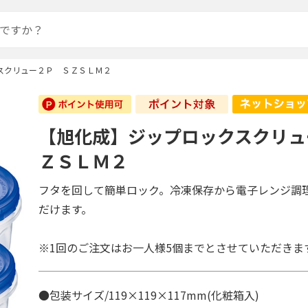
スクリュー２Ｐ ＳＺＳＬＭ２
【旭化成】ジップロックスクリュ
ＺＳＬＭ２
フタを回して簡単ロック。冷凍保存から電子レンジ調
だけます。
※1回のご注文はお一人様5個までとさせていただきま
●包装サイズ/119×119×117mm(化粧箱入)