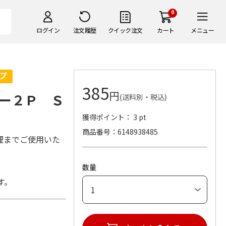
0
ログイン
注文履歴
クイック注文
カート
メニュー
385
円
ー２Ｐ Ｓ
(送料別・税込)
獲得ポイント： 3 pt
商品番号
6148938485
理までご使用いた
数量
す。