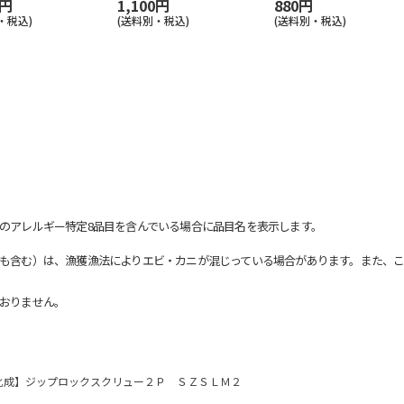
0円
1,100円
880円
・税込)
(送料別・税込)
(送料別・税込)
のアレルギー特定8品目を含んでいる場合に品目名を表示します。
も含む）は、漁獲漁法によりエビ・カニが混じっている場合があります。また、こ
おりません。
化成】ジップロックスクリュー２Ｐ ＳＺＳＬＭ２