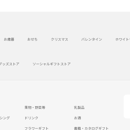
お歳暮
おせち
クリスマス
バレンタイン
ホワイト
グッズストア
ソーシャルギフトストア
果物・野菜等
乳製品
シング
ドリンク
お酒
フラワーギフト
書籍・カタログギフト