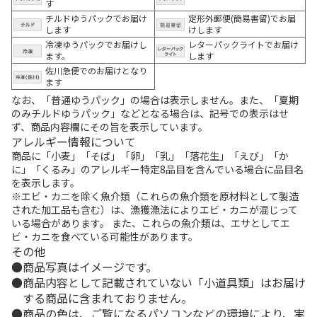
す
チルドゆうパックでお届け
定形外郵便(簡易書留)でお届
します
けします
冷凍ゆうパックでお届けし
レターパックライトでお届け
ます。
します
佐川急便でのお届けとなり
ます
なお、「普通ゆうパック」の場合は表示しません。また、「夏期
のみチルドゆうパック」などとなる場合は、記号での表示はせ
ず、商品内容欄にその旨を表示しています。
アレルギー情報について
商品に「小麦」「そば」「卵」「乳」「落花生」「えび」「か
に」「くるみ」のアレルギー特定8品目を含んでいる場合に品目名
を表示します。
※エビ・カニを除く魚介類（これらの魚介類を原材料として製造
された加工品も含む）は、漁獲漁法によりエビ・カニが混じって
いる場合があります。 また、これらの魚介類は、エサとしてエ
ビ・カニを食べている可能性があります。
その他
商品写真はイメージです。
商品内容として記載されていない「小道具類」はお届け
する商品に含まれておりません。
商品の色は、ご覧になるパソコンなどの環境により、実