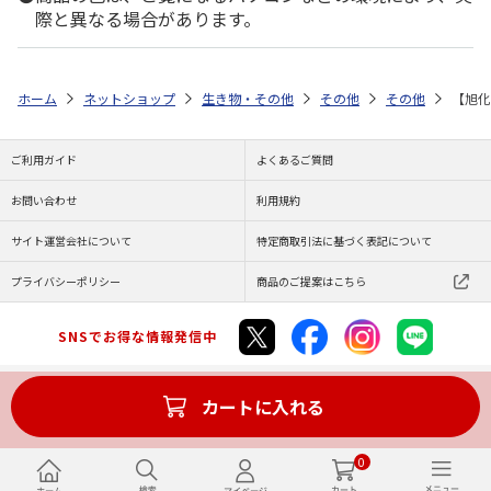
際と異なる場合があります。
ホーム
ネットショップ
生き物・その他
その他
その他
【旭化
ご利用ガイド
よくあるご質問
お問い合わせ
利用規約
サイト運営会社について
特定商取引法に基づく表記について
プライバシーポリシー
商品のご提案はこちら
SNSでお得な情報発信中
カートに入れる
Copyright (C) JAPAN POST Co.,Ltd. All Rights Reserved.
0