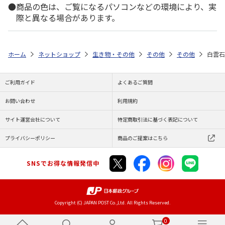
商品の色は、ご覧になるパソコンなどの環境により、実
際と異なる場合があります。
ホーム
ネットショップ
生き物・その他
その他
その他
白雲石
ご利用ガイド
よくあるご質問
お問い合わせ
利用規約
サイト運営会社について
特定商取引法に基づく表記について
プライバシーポリシー
商品のご提案はこちら
SNSでお得な情報発信中
Copyright (C) JAPAN POST Co.,Ltd. All Rights Reserved.
0