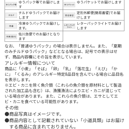
ゆうパック等でお届けしま
ゆうパケットでお届けします
す
チルドゆうパックでお届け
定形外郵便(簡易書留)でお届
します
けします
冷凍ゆうパックでお届けし
レターパックライトでお届け
ます。
します
佐川急便でのお届けとなり
ます
なお、「普通ゆうパック」の場合は表示しません。また、「夏期
のみチルドゆうパック」などとなる場合は、記号での表示はせ
ず、商品内容欄にその旨を表示しています。
アレルギー情報について
商品に「小麦」「そば」「卵」「乳」「落花生」「えび」「か
に」「くるみ」のアレルギー特定8品目を含んでいる場合に品目名
を表示します。
※エビ・カニを除く魚介類（これらの魚介類を原材料として製造
された加工品も含む）は、漁獲漁法によりエビ・カニが混じって
いる場合があります。 また、これらの魚介類は、エサとしてエ
ビ・カニを食べている可能性があります。
その他
商品写真はイメージです。
商品内容として記載されていない「小道具類」はお届け
する商品に含まれておりません。